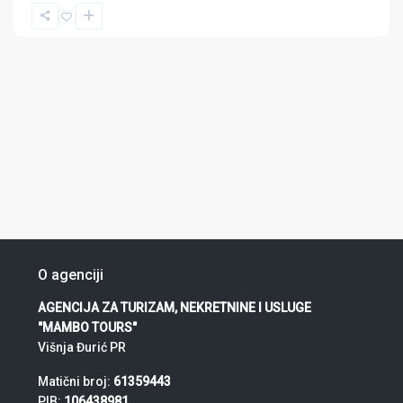
O agenciji
AGENCIJA ZA TURIZAM, NEKRETNINE I USLUGE
"MAMBO TOURS"
Višnja Đurić PR
Matični broj:
61359443
PIB:
106438981