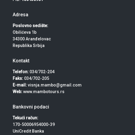
Adresa
Poslovno sedište:
Obilićeva 1b
34300 Aranđelovac
Republika Srbija
Kontakt
Telefon:
034/702-204
Faks:
034/702-205
E-mail:
visnja.mambo@gmail.com
Web:
www.mambotours.rs
Bankovni podaci
Tekući račun:
170-50006954000-39
UniCredit Banka