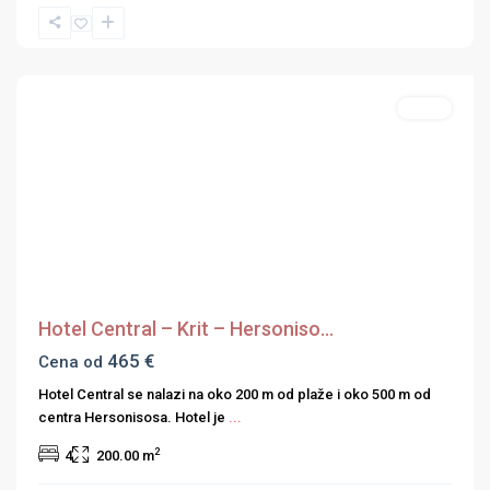
Grčka
Ostrva
,
Krit
Hoteli
Previous
Next
Hotel Central – Krit – Hersoniso...
465 €
Cena od
Hotel Central se nalazi na oko 200 m od plaže i oko 500 m od
centra Hersonisosa. Hotel je
...
2
4
200.00 m