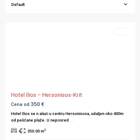
Grčka
Default
Ostrva
,
Krit
Hoteli
Previous
Next
Hotel Ilios – Hersonisos-Krit
350 €
Cena od
Hotel Ilios se n alazi u centru Hersonisosa, udaljen oko 400m
od peščane plaže. U neposred
...
2
4
350.00 m