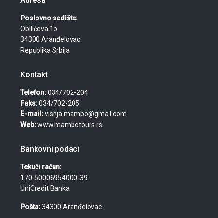
Adresa
Poslovno sedište:
Obilićeva 1b
34300 Aranđelovac
Republika Srbija
Kontakt
Telefon:
034/702-204
Faks:
034/702-205
E-mail:
visnja.mambo@gmail.com
Web:
www.mambotours.rs
Bankovni podaci
Tekući račun:
170-50006954000-39
UniCredit Banka
Pošta:
34300 Aranđelovac