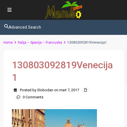
Advanced Search
Home
Italija – Spanija – Francuska
130803092819Venecija1
130803092819Venecija
1
Posted by Slobodan on mart 7, 2017
0 Comments