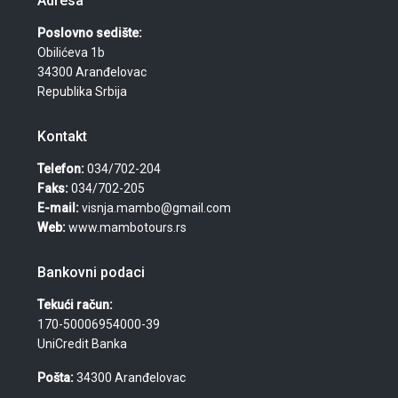
Adresa
Poslovno sedište:
Obilićeva 1b
34300 Aranđelovac
Republika Srbija
Kontakt
Telefon:
034/702-204
Faks:
034/702-205
E-mail:
visnja.mambo@gmail.com
Web:
www.mambotours.rs
Bankovni podaci
Tekući račun:
170-50006954000-39
UniCredit Banka
Pošta:
34300 Aranđelovac