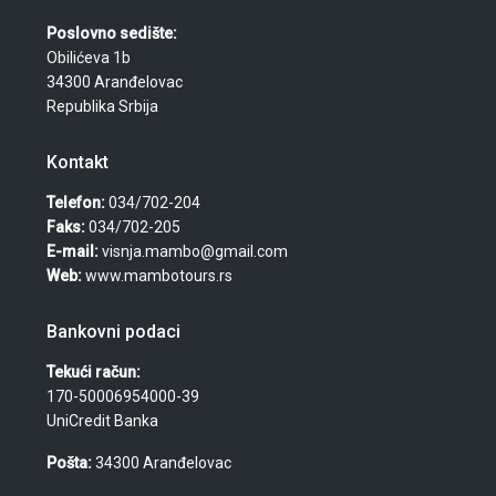
Poslovno sedište:
Obilićeva 1b
34300 Aranđelovac
Republika Srbija
Kontakt
Telefon:
034/702-204
Faks:
034/702-205
E-mail:
visnja.mambo@gmail.com
Web:
www.mambotours.rs
Bankovni podaci
Tekući račun:
170-50006954000-39
UniCredit Banka
Pošta:
34300 Aranđelovac