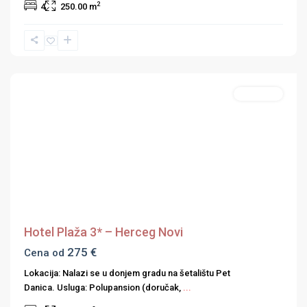
2
4
250.00 m
Hercegnovska
rivijera
Apartmani
Previous
Next
Hotel Plaža 3* – Herceg Novi
275 €
Cena od
Lokacija: Nalazi se u donjem gradu na šetalištu Pet
Danica. Usluga: Polupansion (doručak,
...