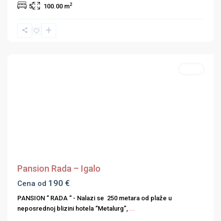
2
5
100.00 m
Hercegnovska
rivijera
Hoteli
Previous
Next
Pansion Rada – Igalo
190 €
Cena od
PANSION “ RADA “ - Nalazi se 250 metara od plaže u
neposrednoj blizini hotela “Metalurg”,
...