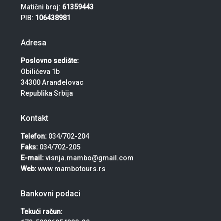
Matični broj:
61359443
PIB:
106438981
Adresa
Poslovno sedište:
Obilićeva 1b
34300 Aranđelovac
Republika Srbija
Kontakt
Telefon:
034/702-204
Faks:
034/702-205
E-mail:
visnja.mambo@gmail.com
Web:
www.mambotours.rs
Bankovni podaci
Tekući račun: