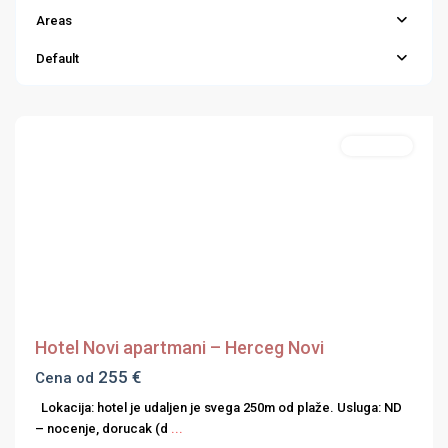
Areas
Default
Hercegnovska
rivijera
Apartmani
Previous
Next
Hotel Novi apartmani – Herceg Novi
255 €
Cena od
Lokacija: hotel je udaljen je svega 250m od plaže. Usluga: ND
– nocenje, dorucak (d
...