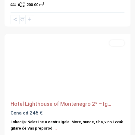
2
6
200.00 m
Hercegnovska
rivijera
Hoteli
Previous
Next
Hotel Lighthouse of Montenegro 2* – Ig...
245 €
Cena od
Lokacija: Nalazi se u centru Igala. More, sunce, riba, vino i zvuk
gitare će Vas preporod
...