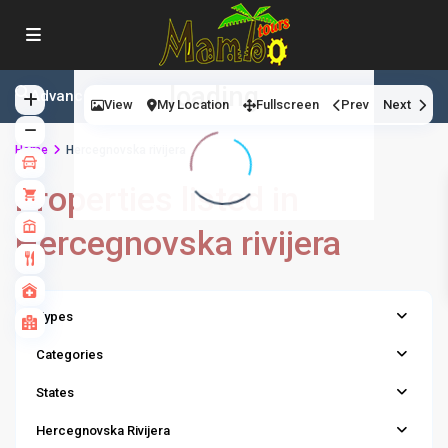
4
loading...
Advanced Search
View
My Location
Fullscreen
Prev
Next
Home
Hercegnovska rivijera
Properties listed in
Hercegnovska rivijera
Types
Categories
States
Hercegnovska Rivijera