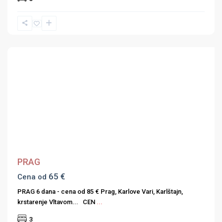
Previous
Next
PRAG
65 €
Cena od
PRAG 6 dana - cena od 85 € Prag, Karlove Vari, Karlštajn,
krstarenje Vltavom... CEN
...
3