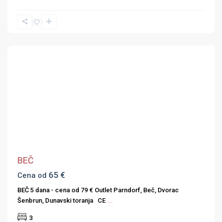
Previous
Next
BEČ
65 €
Cena od
BEČ 5 dana - cena od 79 € Outlet Parndorf, Beč, Dvorac
Šenbrun, Dunavski toranja CE
...
3