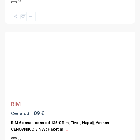
3
Previous
Next
RIM
109 €
Cena od
RIM 6 dana - cena od 135 € Rim, Tivoli, Napulj, Vatikan
CENOVNIK C E N A : Paket ar
...