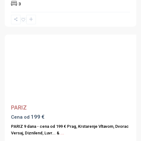
3
Previous
Next
PARIZ
199 €
Cena od
PARIZ 9 dana - cena od 199 € Prag, Krstarenje Vltavom, Dvorac
Versaj, Diznilend, Luvr... &
...