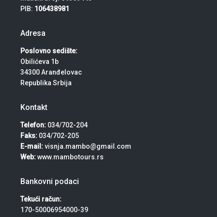
PIB:
106438981
Adresa
Poslovno sedište:
Obilićeva 1b
34300 Aranđelovac
Republika Srbija
Kontakt
Telefon:
034/702-204
Faks:
034/702-205
E-mail:
visnja.mambo@gmail.com
Web:
www.mambotours.rs
Bankovni podaci
Tekući račun:
170-50006954000-39