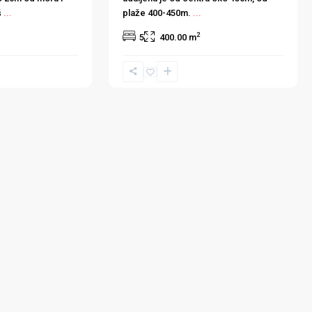
š
...
plaže 400-450m.
...
2
5
400.00 m