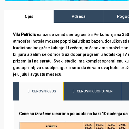
Opis
Adresa
Pogod
Vila Petridis
nalazi se iznad samog centra Pefkohorija na 350 
atmosferi hotela možete popiti kafu tik uz bazen, doručkovati n
tradicionalne grčke kuhinje. U večernjim časovima možete se os
bilijara a zatim se odmoriti uz dobar program u hotelskoj TV s
prizemlju i na spratu. Svaki studio ima komplet opremljenu kuhi
gostoprimljivo osoblje sigurni smo da će vam ovaj hotel pruž
je u julu i avgustu mesecu.
CENOVNIK BUS
CENOVNIK SOPSTVENI
Cene su izražene u eurima po osobi na bazi 10 noćenja 