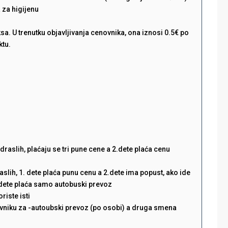
 za higijenu
a. U trenutku objavljivanja cenovnika, ona iznosi 0.5€ po
ktu.
raslih, plaćaju se tri pune cene a 2.dete plaća cenu
slih, 1. dete plaća punu cenu a 2.dete ima popust, ako ide
3.dete plaća samo autobuski prevoz
riste isti
niku za -autoubski prevoz (po osobi) a druga smena