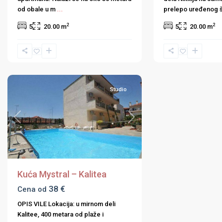
od obale u m
...
prelepo uređenog 
2
2
5
20.00 m
5
20.00 m
Halkidiki
,
Kalitea
,
Kasandra
Studio
Previous
Next
Kuća Mystral – Kalitea
38 €
Cena od
OPIS VILE Lokacija: u mirnom deli
Kalitee, 400 metara od plaže i