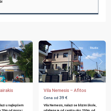
bi
Afitos
,
Halkidiki
,
9
Kasandra
Apartmani
Studio
Next
Previous
Next
airakis
Vila Nemesis – Afitos
39 €
Cena od
lazi u najlepšem
Vila Nemesis, nalazi se blizini škole,
mo 20m od mora i
udaljena je od centra oko 150m, od