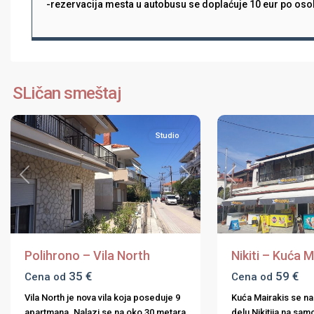
-rezervacija mesta u autobusu se doplaćuje 10 eur po oso
Halkidiki
,
Halkidiki
,
Kasandra
,
Nikiti
,
SLičan smeštaj
Polihrono
6
Sitonija
Studio
Previous
Next
Previous
Polihrono – Vila North
Nikiti – Kuća M
35 €
59 €
Cena od
Cena od
Vila North je nova vila koja poseduje 9
Kuća Mairakis se na
apartmana. Nalazi se na oko 30 metara
delu Nikitija na sa