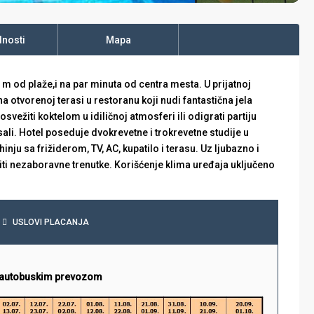
nosti
Mapa
m od plaže,i na par minuta od centra mesta. U prijatnoj
a otvorenoj terasi u restoranu koji nudi fantastična jela
vežiti koktelom u idiličnoj atmosferi ili odigrati partiju
ali. Hotel poseduje dvokrevetne i trokrevetne studije u
nju sa frižiderom, TV, AC, kupatilo i terasu. Uz ljubazno i
iti nezaboravne trenutke. Korišćenje klima uređaja uključeno
USLOVI PLACANJA
sa autobuskim prevozom