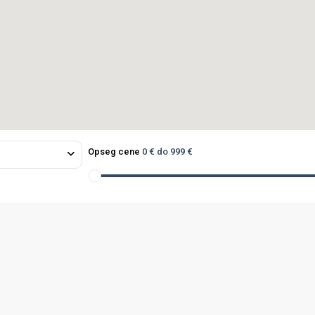
Opseg cene
0 € do 999 €