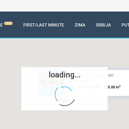
2026
E
FIRST/LAST MINUTE
ZIMA
SRBIJA
PU
loading...
Vila Petridis – Pefkohori
Cena od
75 €
2
4 BD
bus/auto BA
350.00 m