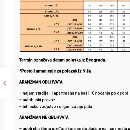
Termin označava datum polaska iz Beograda.
*Postoji umanjenje za polazak iz Niša
ARANŽMAN OBUHVATA
– najam studija ili apartmana na bazi 10 noćenja po osobi
– autobuski prevoz
– tehničko vodjstvo i organizaciju puta
ARANŽMAN NE OBUHVATA
– upotrebu klima uređaja koja se doplaćuje na licu mesta 