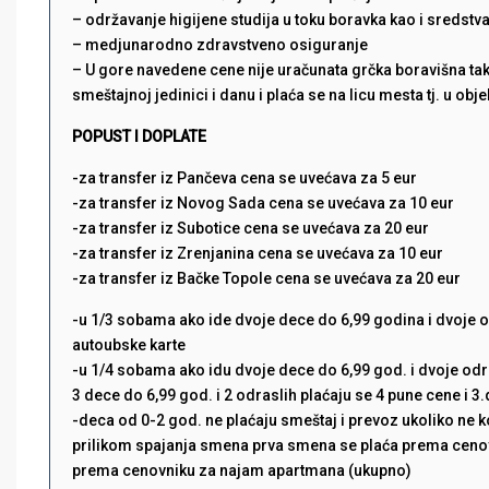
– održavanje higijene studija u toku boravka kao i sredstva
– medjunarodno zdravstveno osiguranje
– U gore navedene cene nije uračunata grčka boravišna taks
smeštajnoj jedinici i danu i plaća se na licu mesta tj. u obje
POPUST I DOPLATE
-za transfer iz Pančeva cena se uvećava za 5 eur
-za transfer iz Novog Sada cena se uvećava za 10 eur
-za transfer iz Subotice cena se uvećava za 20 eur
-za transfer iz Zrenjanina cena se uvećava za 10 eur
-za transfer iz Bačke Topole cena se uvećava za 20 eur
-u 1/3 sobama ako ide dvoje dece do 6,99 godina i dvoje od
autoubske karte
-u 1/4 sobama ako idu dvoje dece do 6,99 god. i dvoje odra
3 dece do 6,99 god. i 2 odraslih plaćaju se 4 pune cene i 
-deca od 0-2 god. ne plaćaju smeštaj i prevoz ukoliko ne ko
prilikom spajanja smena prva smena se plaća prema cenov
prema cenovniku za najam apartmana (ukupno)