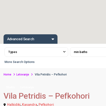
Advanced Search
Types
min baths
More Search Options
Home
Letovanje
Vila Petridis – Pefkohori
Studio
Letovanje
Vila Petridis – Pefkohori
Halkidiki
,
Kasandra
,
Pefkohori