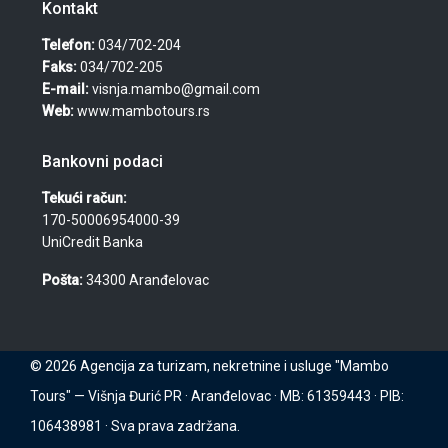
Kontakt
Telefon:
034/702-204
Faks:
034/702-205
E-mail:
visnja.mambo@gmail.com
Web:
www.mambotours.rs
Bankovni podaci
Tekući račun:
170-50006954000-39
UniCredit Banka
Pošta:
34300 Aranđelovac
© 2026 Agencija za turizam, nekretnine i usluge "Mambo
Tours" — Višnja Đurić PR · Aranđelovac · MB: 61359443 · PIB:
106438981 · Sva prava zadržana.