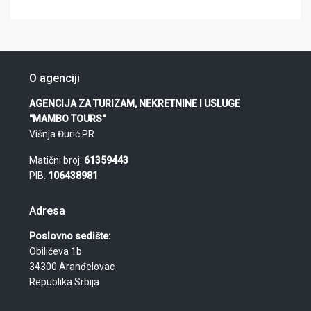
O agenciji
AGENCIJA ZA TURIZAM, NEKRETNINE I USLUGE
"MAMBO TOURS"
Višnja Đurić PR
Matični broj:
61359443
PIB:
106438981
Adresa
Poslovno sedište:
Obilićeva 1b
34300 Aranđelovac
Republika Srbija