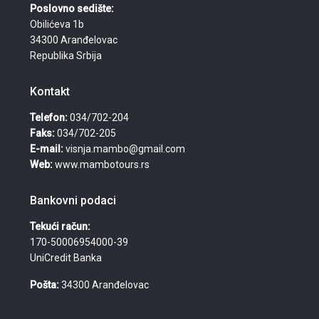
Poslovno sedište:
Obilićeva 1b
34300 Aranđelovac
Republika Srbija
Kontakt
Telefon:
034/702-204
Faks:
034/702-205
E-mail:
visnja.mambo@gmail.com
Web:
www.mambotours.rs
Bankovni podaci
Tekući račun:
170-50006954000-39
UniCredit Banka
Pošta:
34300 Aranđelovac