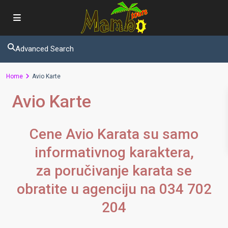
Advanced Search
Home
Avio Karte
Avio Karte
Cene Avio Karata su samo
informativnog karaktera,
za poručivanje karata se
obratite u agenciju na 034 702
204