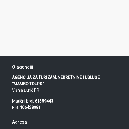
O agenciji
AGENCIJA ZA TURIZAM, NEKRETNINE I USLUGE
"MAMBO TOURS"
Višnja Đurić PR
Matični broj:
61359443
PIB:
106438981
Adresa