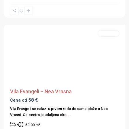
Vrasna
,
Strimonski
zaliv
Apartmani
Previous
Next
Vila Evangeli – Nea Vrasna
58 €
Cena od
Vila Evangeli se nalazi u prvom redu do same plaže u Nea
Vrasni. Od centra je udaljena oko
...
2
9
50.00 m