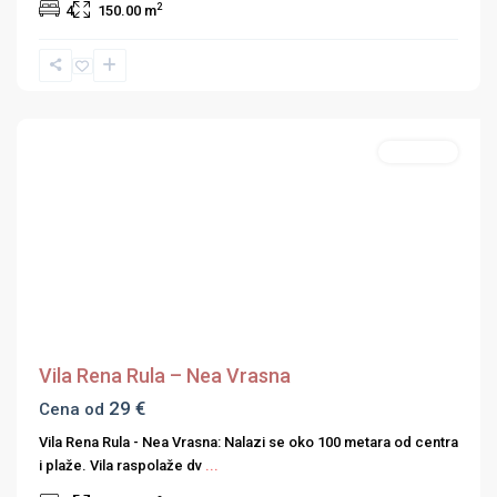
2
4
150.00 m
Nea
Vrasna
,
Strimonski
zaliv
Apartmani
Previous
Next
Vila Rena Rula – Nea Vrasna
29 €
Cena od
Vila Rena Rula - Nea Vrasna: Nalazi se oko 100 metara od centra
i plaže. Vila raspolaže dv
...