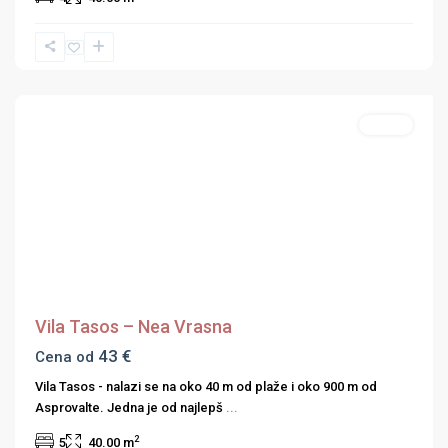
Nea
Vrasna
,
Strimonski
zaliv
Studio
Previous
Next
Vila Tasos – Nea Vrasna
43 €
Cena od
Vila Tasos - nalazi se na oko 40 m od plaže i oko 900 m od
Asprovalte. Jedna je od najlepš
...
2
5
40.00 m