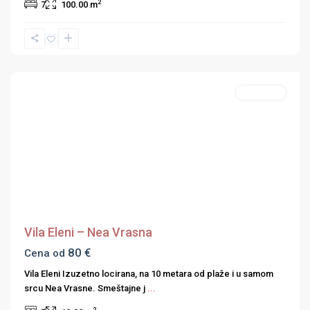
2
7
100.00 m
Nea
Vrasna
,
Strimonski
zaliv
Apartmani
Previous
Next
Vila Eleni – Nea Vrasna
80 €
Cena od
Vila Eleni Izuzetno locirana, na 10 metara od plaže i u samom
srcu Nea Vrasne. Smeštajne j
...
2