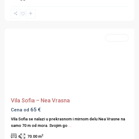
Nea
Vrasna
,
Strimonski
zaliv
Apartmani
Previous
Next
Vila Sofia – Nea Vrasna
65 €
Cena od
Vila Sofia se nalazi u prekrasnom i mirnom delu Nea Vrasne na
samo 70 m od mora. Svojim go
...
2
6
70.00 m