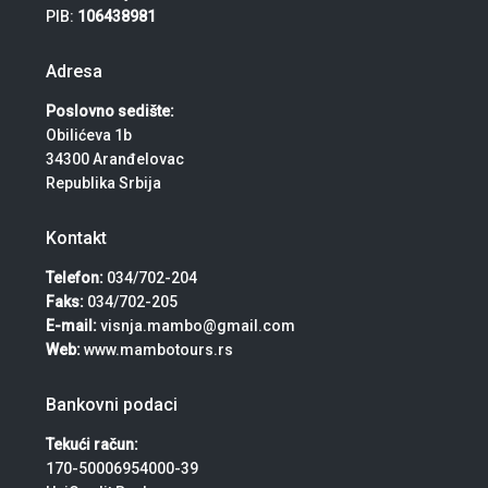
PIB:
106438981
Adresa
Poslovno sedište:
Obilićeva 1b
34300 Aranđelovac
Republika Srbija
Kontakt
Telefon:
034/702-204
Faks:
034/702-205
E-mail:
visnja.mambo@gmail.com
Web:
www.mambotours.rs
Bankovni podaci
Tekući račun:
170-50006954000-39