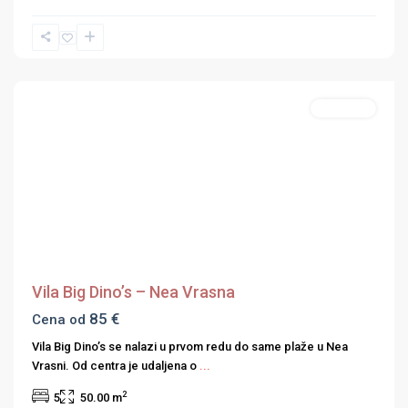
Nea
Vrasna
,
Strimonski
zaliv
Apartmani
Previous
Next
Vila Big Dino’s – Nea Vrasna
85 €
Cena od
Vila Big Dino’s se nalazi u prvom redu do same plaže u Nea
Vrasni. Od centra je udaljena o
...
2
5
50.00 m
Nea