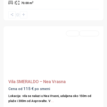
2
7
70.00 m
Nea
Vrasna
,
Strimonski
zaliv
Featured
Studio
First Minute
Previous
Next
Vila SMERALDO – Nea Vrasna
115 €
Cena od
po smeni
Lokacija: vila se nalazi u Nea Vrasni, udaljena oko 150m od
plaže i 300m od Asprovalte. V
...