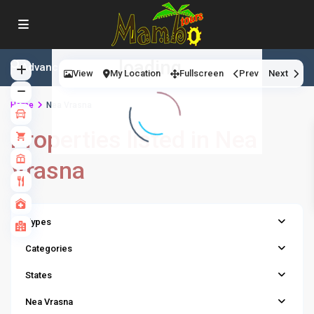
11
loading...
Advanced Search
View
My Location
Fullscreen
Prev
Next
Home
Nea Vrasna
Properties listed in Nea
Vrasna
Types
Categories
States
Nea Vrasna