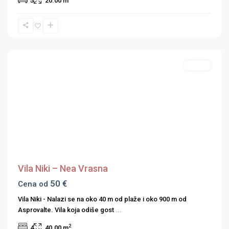
5
20.00 m
Nea
Vrasna
,
Strimonski
zaliv
Studio
Previous
Next
Vila Niki – Nea Vrasna
50 €
Cena od
Vila Niki - Nalazi se na oko 40 m od plaže i oko 900 m od
Asprovalte. Vila koja odiše gost
...
2
4
40.00 m