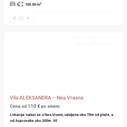
2
5
100.00 m
Nea
Vrasna
,
Strimonski
zaliv
Featured
Apartmani
First Minute
Previous
Next
Vila ALEKSANDRA – Nea Vrasna
110 €
Cena od
po smeni
Lokacija: nalazi se u Nea Vrasni, udaljena oko 70m od plaže, a
od Asprovalte oko 300m. Vil
...