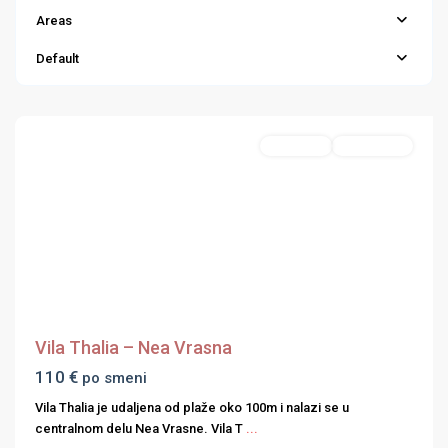
Areas
Nea
Vrasna
,
Default
Strimonski
zaliv
Featured
Apartmani
First Minute
Previous
Next
Vila Thalia – Nea Vrasna
110 €
po smeni
Vila Thalia je udaljena od plaže oko 100m i nalazi se u
centralnom delu Nea Vrasne. Vila T
...