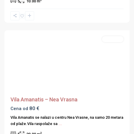
5
10.00 m
Nea
Vrasna
,
Strimonski
zaliv
Apartmani
Previous
Next
Vila Amanatis – Nea Vrasna
80 €
Cena od
Vila Amanatis se nalazi u centru Nea Vrasne, na samo 20 metara
od plaže.Vila raspolaže sa
...
2