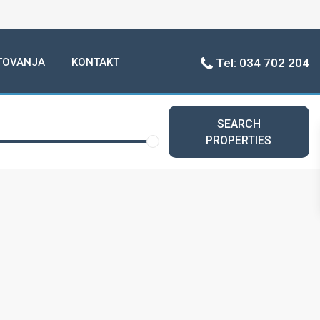
TOVANJA
KONTAKT
Tel: 034 702 204
View
My Location
Fullscreen
Prev
Next
SEARCH
PROPERTIES