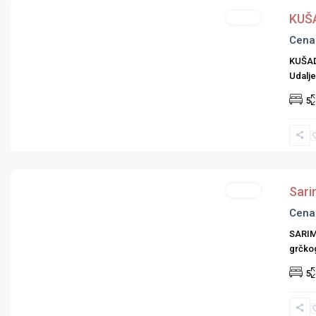
KUŠA
Hoteli
Cena
KUŠADA
Udalje
Previous
Next
5
Turska
Autobusom
Sari
Hoteli
Cena
SARIMS
grčko
Previous
Next
5