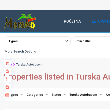
POČETNA
LETOVANJ
Advanced Search
Types
min baths
More Search Options
Home
Turska Autobusom
Properties listed in Turska
Types
Categories
States
Turska Autobusom
Ar
Turska
Autobusom