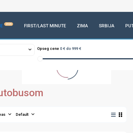
2026
E
FIRST/LAST MINUTE
ZIMA
SRBIJA
PU
2
loading...
Opseg cene
0 € do 999 €
 Autobusom
eas
Default