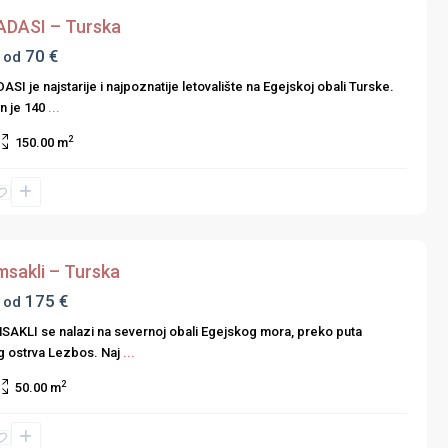
DASI – Turska
70 €
 od
SI je najstarije i najpoznatije letovalište na Egejskoj obali Turske.
n je 140
...
2
150.00 m
msakli – Turska
175 €
 od
AKLI se nalazi na severnoj obali Egejskog mora, preko puta
g ostrva Lezbos. Naj
...
2
50.00 m