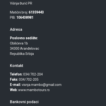
Višnja Đurić PR
Matični broj:
61359443
PIB:
106438981
Adresa
Poslovno sedište:
Obilićeva 1b
34300 Aranđelovac
Republika Srbija
Kontakt
Telefon:
034/702-204
Faks:
034/702-205
E-mail:
visnja.mambo@gmail.com
Web:
www.mambotours.rs
Bankovni podaci