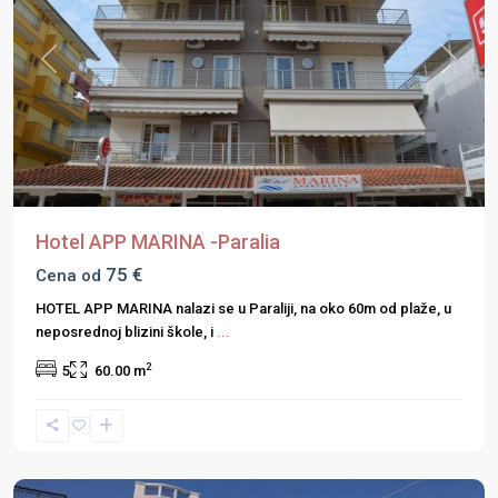
Previous
Next
Hotel APP MARINA -Paralia
75 €
Cena od
HOTEL APP MARINA nalazi se u Paraliji, na oko 60m od plaže, u
neposrednoj blizini škole, i
...
2
5
60.00 m
Olimpska
Regija
,
Paralia