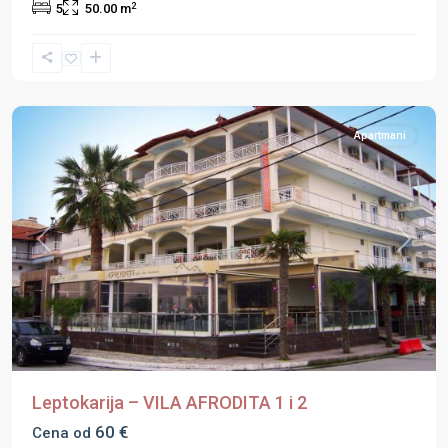
2
5
50.00 m
Leptokaria
,
Olimpska
Regija
Apartmani
Previous
Next
Leptokarija – VILA AFRODITA 1 i 2
60 €
Cena od