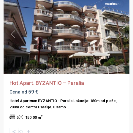
Apartmani
Previous
Next
Hot.Apart. BYZANTIO – Paralia
59 €
Cena od
Hotel Apartman BYZANTIO - Paralia Lokacija: 180m od plaže,
200m od centra Paralije, u samo
...
2
5
150.00 m
Olimpska