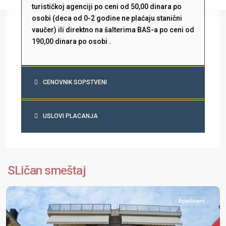
turističkoj agenciji po ceni od 50,00 dinara po
osobi (deca od 0-2 godine ne plaćaju stanični
vaučer) ili direktno na šalterima BAS-a po ceni od
190,00 dinara po osobi .
CENOVNIK SOPSTVENI
USLOVI PLACANJA
Olimpska
Regija
,
SLičan smeštaj
Paralia
Apartmani