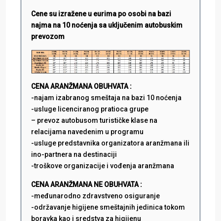
Cene su izražene u eurima po osobi na bazi
najma na 10 noćenja sa uključenim autobuskim
prevozom
CENA ARANŽMANA OBUHVATA :
-najam izabranog smeštaja na bazi 10 noćenja
-usluge licenciranog pratioca grupe
– prevoz autobusom turističke klase na
relacijama navedenim u programu
-usluge predstavnika organizatora aranžmana ili
ino-partnera na destinaciji
-troškove organizacije i vođenja aranžmana
CENA ARANŽMANA NE OBUHVATA :
-međunarodno zdravstveno osiguranje
-održavanje higijene smeštajnih jedinica tokom
boravka kao i sredstva za higijenu