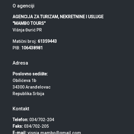
O agenciji
AGENCIJA ZA TURIZAM, NEKRETNINE I USLUGE
"MAMBO TOURS"
Višnja Đurić PR
Matični broj:
61359443
PIB:
106438981
Adresa
Poslovno sedište:
Obilićeva 1b
34300 Aranđelovac
Republika Srbija
Kontakt
Telefon:
034/702-204
Faks:
034/702-205
E-mail:
visnja.mambo@gmail.com