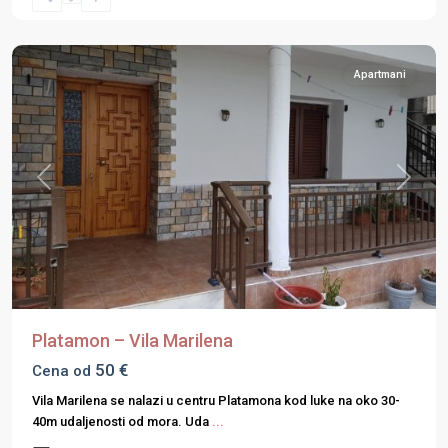
Regija
,
Platamon
Apartmani
Previous
Next
Platamon – Vila Marilena
50 €
Cena od
Vila Marilena se nalazi u centru Platamona kod luke na oko 30-
40m udaljenosti od mora. Uda
...