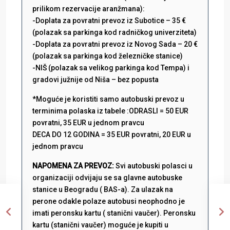
prilikom rezervacije aranžmana):
-Doplata za povratni prevoz iz Subotice – 35 €
(polazak sa parkinga kod radničkog univerziteta)
-Doplata za povratni prevoz iz Novog Sada – 20 €
(polazak sa parkinga kod železničke stanice)
-NIŠ (polazak sa velikog parkinga kod Tempa) i
gradovi južnije od Niša – bez popusta
*Moguće je koristiti samo autobuski prevoz u
terminima polaska iz tabele :ODRASLI = 50 EUR
povratni, 35 EUR u jednom pravcu
DECA DO 12 GODINA = 35 EUR povratni, 20 EUR u
jednom pravcu
NAPOMENA ZA PREVOZ:
Svi autobuski polasci u
organizaciji odvijaju se sa glavne autobuske
stanice u Beogradu ( BAS-a). Za ulazak na
perone odakle polaze autobusi neophodno je
imati peronsku kartu ( stanični vaučer). Peronsku
kartu (stanični vaučer) moguće je kupiti u