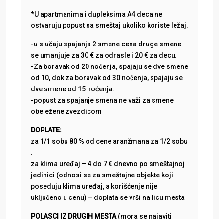
*U apartmanima i dupleksima A4 deca ne
ostvaruju popust na smeštaj ukoliko koriste ležaj.
-u slučaju spajanja 2 smene cena druge smene
se umanjuje za 30 € za odrasle i 20 € za decu.
-Za boravak od 20 noćenja, spajaju se dve smene
od 10, dok za boravak od 30 noćenja, spajaju se
dve smene od 15 noćenja.
-popust za spajanje smena ne važi za smene
obeležene zvezdicom
DOPLATE:
za 1/1 sobu 80 % od cene aranžmana za 1/2 sobu
.
za klima uređaj – 4 do 7 € dnevno po smeštajnoj
jedinici (odnosi se za smeštajne objekte koji
poseduju klima uređaj, a korišćenje nije
uključeno u cenu) – doplata se vrši na licu mesta
POLASCI IZ DRUGIH MESTA
(mora se najaviti