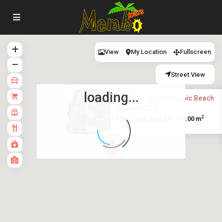
View
My Location
Fullscreen
Street View
loading...
Vila Blue Sea – Olympic Beach
Cena od
39 €
2
6 BD
bus/auto BA
10.00 m