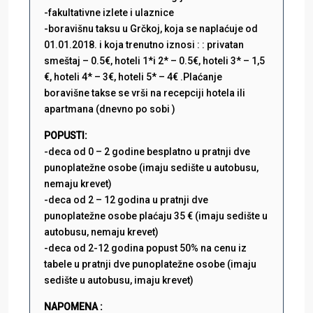
-fakultativne izlete i ulaznice
-boravišnu taksu u Grčkoj, koja se naplaćuje od
01.01.2018. i koja trenutno iznosi : : privatan
smeštaj – 0.5€, hoteli 1*i 2* – 0.5€, hoteli 3* – 1,5
€, hoteli 4* – 3€, hoteli 5* – 4€ .Plaćanje
boravišne takse se vrši na recepciji hotela ili
apartmana (dnevno po sobi )
POPUSTI:
-deca od 0 – 2 godine besplatno u pratnji dve
punoplatežne osobe (imaju sedište u autobusu,
nemaju krevet)
-deca od 2 – 12 godina u pratnji dve
punoplatežne osobe plaćaju 35 € (imaju sedište u
autobusu, nemaju krevet)
-deca od 2-12 godina popust 50% na cenu iz
tabele u pratnji dve punoplatežne osobe (imaju
sedište u autobusu, imaju krevet)
NAPOMENA :