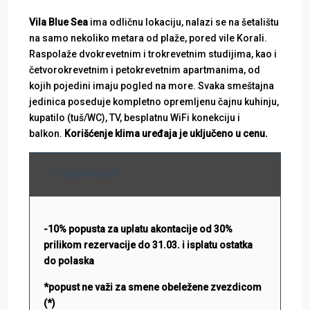
Vila Blue Sea
ima odličnu lokaciju, nalazi se na šetalištu
na samo nekoliko metara od plaže, pored vile Korali.
Raspolaže dvokrevetnim i trokrevetnim studijima, kao i
četvorokrevetnim i petokrevetnim apartmanima, od
kojih pojedini imaju pogled na more. Svaka smeštajna
jedinica poseduje kompletno opremljenu čajnu kuhinju,
kupatilo (tuš/WC), TV, besplatnu WiFi konekciju i
balkon.
Korišćenje klima uređaja je uključeno
u cenu
.
CENOVNIK BUS
-10% popusta za uplatu akontacije od 30%
prilikom rezervacije do 31.03. i isplatu ostatka
do polaska
*popust ne važi za smene obeležene zvezdicom
(*)