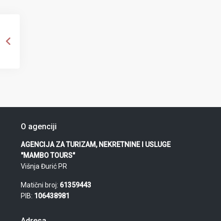
O agenciji
AGENCIJA ZA TURIZAM, NEKRETNINE I USLUGE
"MAMBO TOURS"
Višnja Đurić PR
Matični broj:
61359443
PIB:
106438981
Adresa