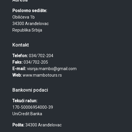
Poslovno sedište:
Obilićeva 1b
34300 Aranđelovac
Republika Srbija
Kontakt
Telefon:
034/702-204
Faks:
034/702-205
E-mail:
visnja.mambo@gmail.com
Web:
www.mambotours.rs
Bankovni podaci
Tekući račun:
170-50006954000-39
UniCredit Banka
Pošta:
34300 Aranđelovac