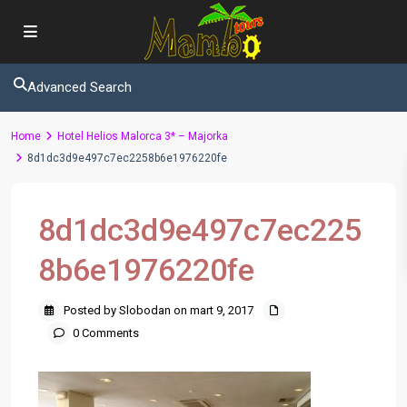
Advanced Search
Home
Hotel Helios Malorca 3* – Majorka
8d1dc3d9e497c7ec2258b6e1976220fe
8d1dc3d9e497c7ec225
8b6e1976220fe
Posted by Slobodan on mart 9, 2017
0 Comments