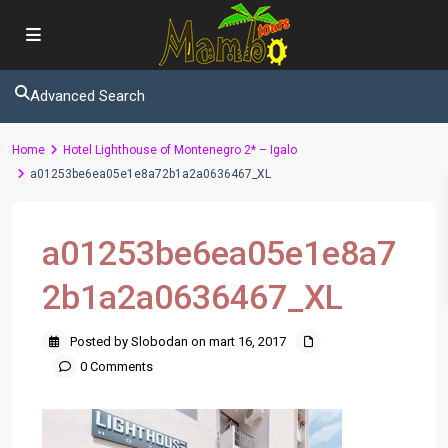
Advanced Search
Home
Hotel Lighthouse of Montenegro 2* – Igalo
a01253be6ea05e1e8a72b1a2a0636467_XL
a01253be6ea05e1e8a7
2b1a2a0636467_XL
Posted by Slobodan on mart 16, 2017
0 Comments