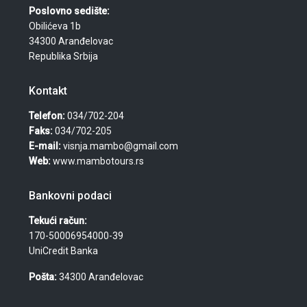
Poslovno sedište:
Obilićeva 1b
34300 Aranđelovac
Republika Srbija
Kontakt
Telefon:
034/702-204
Faks:
034/702-205
E-mail:
visnja.mambo@gmail.com
Web:
www.mambotours.rs
Bankovni podaci
Tekući račun:
170-50006954000-39
UniCredit Banka
Pošta:
34300 Aranđelovac