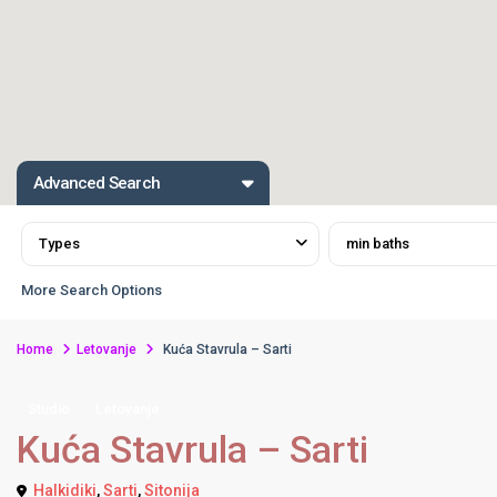
Advanced Search
Types
min baths
More Search Options
Home
Letovanje
Kuća Stavrula – Sarti
Studio
Letovanje
Kuća Stavrula – Sarti
Halkidiki
,
Sarti
,
Sitonija