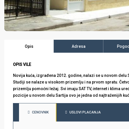
Opis
Adresa
Pogod
OPIS VILE
Novija kuća, izgrađena 2012. godine, nalazi se u novom delu 
Studiji se nalaze u visokom prizemlju i na prvom spratu. Četv
prizemlju pomoćni ležaj. Svi imaju SAT TV, internet i klima ure
pozicije u novom delu Sartija ovo je jedna od najtraženijih ku
CENOVNIK
USLOVI PLACANJA