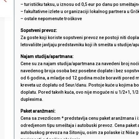
– turističku taksu, u iznosu od 0,5 eur po danu po smeštajno
– fakultativne izlete u organizaciji lokalnog partnera u Grč
– ostale nepomenute troškove
Sopstveni prevoz:
Za goste koji koriste sopstveni prevoz ne postoji niti dopl
letovalište javljaju predstavniku koji ih smešta u studije/a
Najam studija/apartmana:
Cene su za najam studija/apartmana za navedeni broj noći
navedenog broja osoba bez posebne doplate i bez sopstven
od 6 godina, a mladje od 12 godina može boraviti pored
kreveta uz doplatu od 5eur/danu. Postoje kuće u kojima b
doplatu. Pored takvih kuća, ovo nije moguće ni u 1/2+1, 1/
duplexima.
Paket aranžmani:
Cena sa zvezdicom * predstavlja cenu paket aranžmana i iz
odredjenom tipu smeštaja i autobuski prevoz. Cena paket 
autobuskog prevoza na Sitoniju, osim za polaske iz Niša g