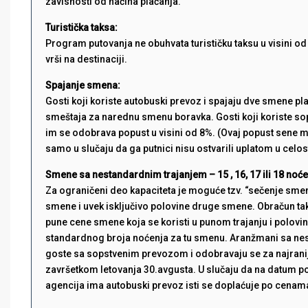
zavisnosti od načina plaćanja.
Turistička taksa:
Program putovanja ne obuhvata turističku taksu u visini od 
vrši na destinaciji.
Spajanje smena:
Gosti koji koriste autobuski prevoz i spajaju dve smene 
smeštaja za narednu smenu boravka. Gosti koji koriste sop
im se odobrava popust u visini od 8%. (Ovaj popust sene 
samo u slučaju da ga putnici nisu ostvarili uplatom u celos
Smene sa nestandardnim trajanjem – 15 , 16, 17 ili 18 noć
Za ograničeni deo kapaciteta je moguće tzv. “sečenje sm
smene i uvek isključivo polovine druge smene. Obračun ta
pune cene smene koja se koristi u punom trajanju i polovi
standardnog broja noćenja za tu smenu. Aranžmani sa ne
goste sa sopstvenim prevozom i odobravaju se za najraniji
završetkom letovanja 30.avgusta. U slučaju da na datum p
agencija ima autobuski prevoz isti se doplaćuje po cenama