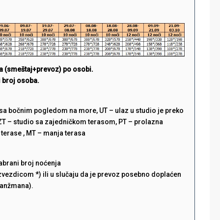
a (smeštaj+prevoz) po osobi.
 broj osoba.
sa bočnim pogledom na more, UT – ulaz u studio je preko
 ZT – studio sa zajedničkom terasom, PT – prolazna
z terase , MT – manja terasa
abrani broj noćenja
zvezdicom *) ili u slučaju da je prevoz posebno doplaćen
ranžmana).