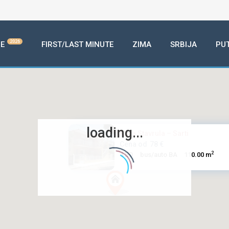
2026
E
FIRST/LAST MINUTE
ZIMA
SRBIJA
PU
loading...
Kuća Stavrula – Sarti
Cena od
78 €
2
4 BD
bus/auto BA
110.00 m