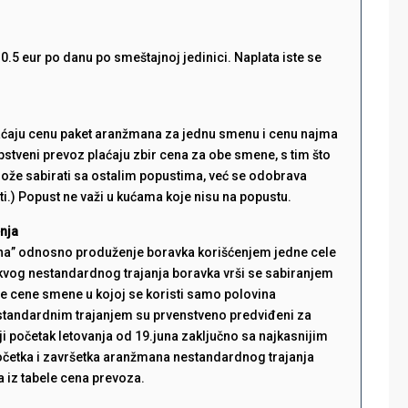
0.5 eur po danu po smeštajnoj jedinici. Naplata iste se
plaćaju cenu paket aranžmana za jednu smenu i cenu najma
stveni prevoz plaćaju zbir cena za obe smene, s tim što
može sabirati sa ostalim popustima, već se odobrava
ti.) Popust ne važi u kućama koje nisu na popustu.
enja
ena” odnosno produženje boravka korišćenjem jedne cele
kvog nestandardnog trajanja boravka vrši se sabiranjem
ne cene smene u kojoj se koristi samo polovina
standardnim trajanjem su prvenstveno predviđeni za
 početak letovanja od 19.juna zaključno sa najkasnijim
očetka i završetka aranžmana nestandardnog trajanja
 iz tabele cena prevoza.