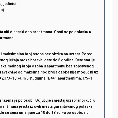
j jedinici
koj
ata niti dinarski deo aranžmana. Gosti se po dolasku u
partmane.
 i maksimalan broj osoba bez obzira na uzrast. Pored
og ležaja može boraviti dete do 6 godina. Dete starije
 maksimalnog broja osoba u apartmanu bez sopstvenog
oravak više od maksimalnog broja osoba nije moguć ni uz
2+2,1/3+1 ,1/4, 1/5 studijima, 1/4+1 apartmanima, 1/5+1
ražena je po osobi. Uključuje smeštaj uizabranoj kući u
aranžmana je ista iz svih mesta garantovanog polaska
de se cena umanjuje za 10 do 18 eur-a po osobi, a u