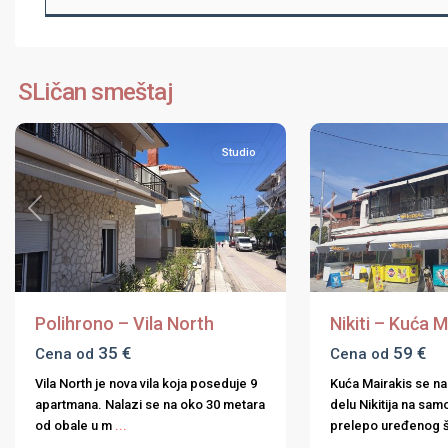
Halkidiki
,
Halkidiki
,
Kasandra
,
Nikiti
,
SLičan smeštaj
Polihrono
6
Sitonija
Studio
Previous
Next
Previous
Polihrono – Vila North
Nikiti – Kuća M
35 €
59 €
Cena od
Cena od
Vila North je nova vila koja poseduje 9
Kuća Mairakis se na
apartmana. Nalazi se na oko 30 metara
delu Nikitija na sa
od obale u m
...
prelepo uređenog 