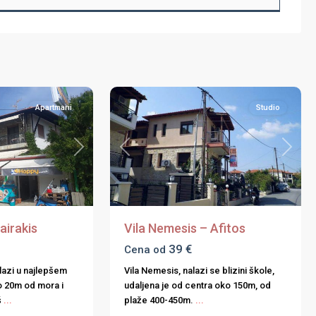
Afitos
,
Halkidiki
,
9
Kasandra
Apartmani
Studio
Next
Previous
Next
airakis
Vila Nemesis – Afitos
39 €
Cena od
lazi u najlepšem
Vila Nemesis, nalazi se blizini škole,
mo 20m od mora i
udaljena je od centra oko 150m, od
š
...
plaže 400-450m.
...