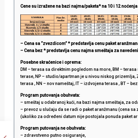
Cene su izražene na bazi najma/paketa* na 10 i 12 noćenja
– Cena sa “zvezdicom” * predstavlja cenu paket aranžman
– Cena bez * predstavlja cenu najma smeštaja za navedeni
Posebne skraćenice i oprema:
DM – terasa sa direktnim pogledom na more, BM – terasa 
terase, NP – studio/apartman je u nivou niskog prizemlja,
terasa , NN – nov nameštaj, IT – izdvojena terasa , BT – be
Program putovanja obuhvata:
– smeštaj u odabranoj kući, na bazi najma smeštaja, za od
– prevoz u slučaju da se radi o paket aranžmanu (cena sa 
(ukoliko za određeni datum nije postojala ponuda paket a
Program putovanja ne obuhvata:
– zdravstveno putno osiguranje,