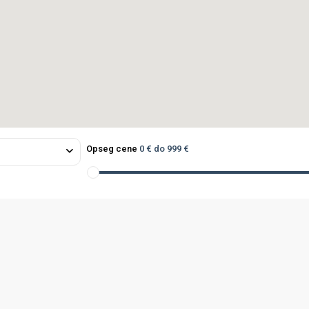
Opseg cene
0 € do 999 €