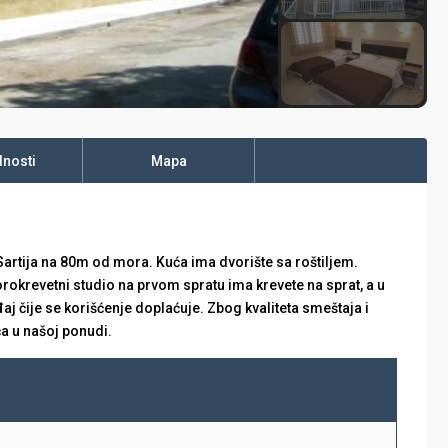
nosti
Mapa
Sartija na 80m od mora. Kuća ima dvorište sa roštiljem.
orokrevetni studio na prvom spratu ima krevete na sprat, a u
đaj čije se korišćenje doplaćuje. Zbog kvaliteta smeštaja i
ća u našoj ponudi.