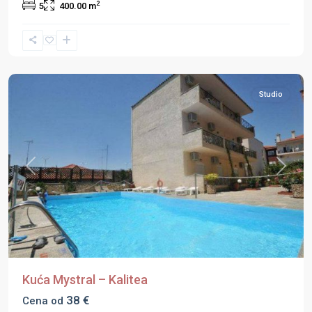
2
5
400.00 m
Halkidiki
,
Kalitea
,
Kasandra
Studio
Previous
Next
Kuća Mystral – Kalitea
38 €
Cena od