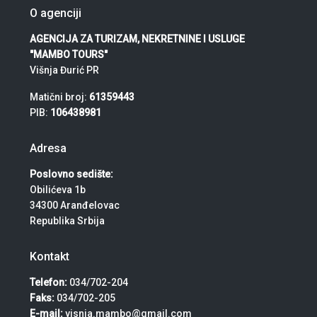
O agenciji
AGENCIJA ZA TURIZAM, NEKRETNINE I USLUGE
"MAMBO TOURS"
Višnja Đurić PR
Matični broj:
61359443
PIB:
106438981
Adresa
Poslovno sedište:
Obilićeva 1b
34300 Aranđelovac
Republika Srbija
Kontakt
Telefon:
034/702-204
Faks:
034/702-205
E-mail:
visnja.mambo@gmail.com