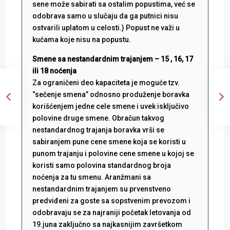
sene može sabirati sa ostalim popustima, već se
odobrava samo u slučaju da ga putnici nisu
ostvarili uplatom u celosti.) Popust ne važi u
kućama koje nisu na popustu.
Smene sa nestandardnim trajanjem – 15 , 16, 17
ili 18 noćenja
Za ograničeni deo kapaciteta je moguće tzv.
“sečenje smena” odnosno produženje boravka
korišćenjem jedne cele smene i uvek isključivo
polovine druge smene. Obračun takvog
nestandardnog trajanja boravka vrši se
sabiranjem pune cene smene koja se koristi u
punom trajanju i polovine cene smene u kojoj se
koristi samo polovina standardnog broja
noćenja za tu smenu. Aranžmani sa
nestandardnim trajanjem su prvenstveno
predviđeni za goste sa sopstvenim prevozom i
odobravaju se za najraniji početak letovanja od
19.juna zaključno sa najkasnijim završetkom