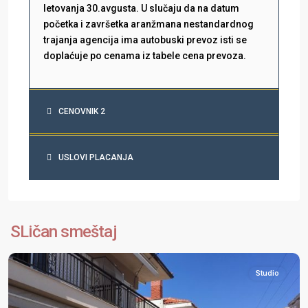
letovanja 30.avgusta. U slučaju da na datum
početka i završetka aranžmana nestandardnog
trajanja agencija ima autobuski prevoz isti se
doplaćuje po cenama iz tabele cena prevoza.
CENOVNIK 2
USLOVI PLACANJA
Halkidiki
,
Kasandra
,
SLičan smeštaj
Polihrono
Studio