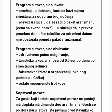
Program putovanja obuhvata:
– smeštaj u odabranoj kući, na bazi najma
smeštaja, za odabrani broj noćenja
– prevoz u slučaju da se radi o paket aranžmanu
(cena sa zvezdicom *) ili u slučaju da je prevoz
posebno doplaćen (ukoliko za određeni datum
nije postojala ponuda paket aranžmana).
Program putovanja ne obuhvata:
– zdravstveno putno osiguranje,
– turističku taksu, u iznosu od 0,5 eur po danu po
smeštajnoj jedinici
– fakultativne izlete u organizaciji lokalnog
partnera u Grčkoj
– ostale nepomenute troškove
Sopstveni prevoz:
Za goste koji koriste sopstveni prevoz ne postoji
niti doplata niti dinarski deo aranžmana. Gosti se
po dolasku u letovalište javljaju predstavniku koji