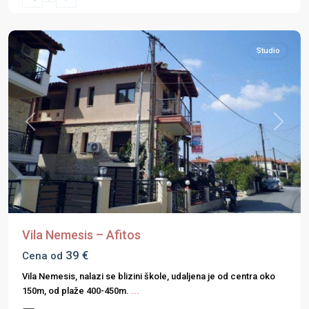
Halkidiki
,
Kasandra
Studio
Previous
Next
Vila Nemesis – Afitos
39 €
Cena od
Vila Nemesis, nalazi se blizini škole, udaljena je od centra oko
150m, od plaže 400-450m.
...