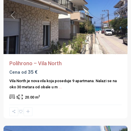
Previous
Next
Polihrono – Vila North
35 €
Cena od
Vila North je nova vila koja poseduje 9 apartmana. Nalazi se na
oko 30 metara od obale u m
...
2
5
20.00 m
Halkidiki
,
Nikiti
,
Sitonija