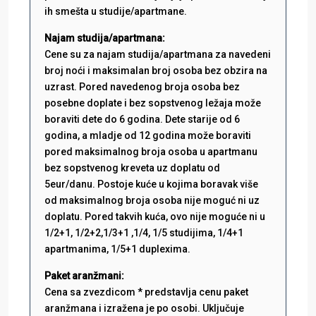
ih smešta u studije/apartmane.
Najam studija/apartmana:
Cene su za najam studija/apartmana za navedeni
broj noći i maksimalan broj osoba bez obzira na
uzrast. Pored navedenog broja osoba bez
posebne doplate i bez sopstvenog ležaja može
boraviti dete do 6 godina. Dete starije od 6
godina, a mladje od 12 godina može boraviti
pored maksimalnog broja osoba u apartmanu
bez sopstvenog kreveta uz doplatu od
5eur/danu. Postoje kuće u kojima boravak više
od maksimalnog broja osoba nije moguć ni uz
doplatu. Pored takvih kuća, ovo nije moguće ni u
1/2+1, 1/2+2,1/3+1 ,1/4, 1/5 studijima, 1/4+1
apartmanima, 1/5+1 duplexima.
Paket aranžmani:
Cena sa zvezdicom * predstavlja cenu paket
aranžmana i izražena je po osobi. Uključuje