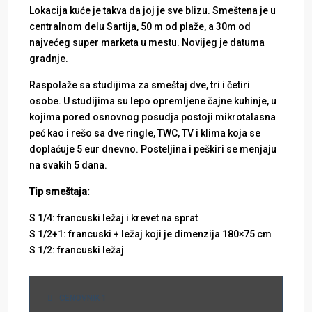
Lokacija kuće je takva da joj je sve blizu. Smeštena je u
centralnom delu Sartija, 50 m od plaže, a 30m od
najvećeg super marketa u mestu. Novijeg je datuma
gradnje.
Raspolaže sa studijima za smeštaj dve, tri i četiri
osobe. U studijima su lepo opremljene čajne kuhinje, u
kojima pored osnovnog posudja postoji mikrotalasna
peć kao i rešo sa dve ringle, TWC, TV i klima koja se
doplaćuje 5 eur dnevno. Posteljina i peškiri se menjaju
na svakih 5 dana.
Tip smeštaja:
S 1/4: francuski ležaj i krevet na sprat
S 1/2+1: francuski + ležaj koji je dimenzija 180×75 cm
S 1/2: francuski ležaj
CENOVNIK 1