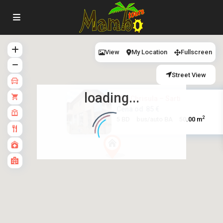
View
My Location
Fullscreen
Street View
loading...
Vila Chrisula – Sarti
Cena od
85 €
2
5 BD
bus/auto BA
50.00 m