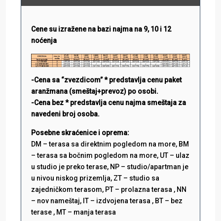
Cene su izražene na bazi najma na 9, 10 i 12
noćenja
-Cena sa “zvezdicom” * predstavlja cenu paket
aranžmana (smeštaj+prevoz) po osobi.
-Cena bez * predstavlja cenu najma smeštaja za
navedeni broj osoba.
Posebne skraćenice i oprema:
DM – terasa sa direktnim pogledom na more, BM
– terasa sa bočnim pogledom na more, UT – ulaz
u studio je preko terase, NP – studio/apartman je
u nivou niskog prizemlja, ZT – studio sa
zajedničkom terasom, PT – prolazna terasa , NN
– nov nameštaj, IT – izdvojena terasa , BT – bez
terase , MT – manja terasa