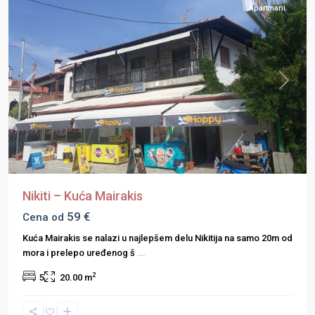
Apartmani
Previous
Next
Nikiti – Kuća Mairakis
59 €
Cena od
Kuća Mairakis se nalazi u najlepšem delu Nikitija na samo 20m od
mora i prelepo uređenog š
...
2
5
20.00 m
Afitos
,