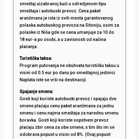
smeštaj uizabranoj kući u odredjenom tipu
smeštaja i autobuski prevoz. Cena paket
aranžmana je ista iz svih mesta garantovanog
polaska autobuskog prevoza na Sitoniju, osim za
polaske iz Niša gde se cena umanjuje za 10 do
18 eur-a po osobi, a u zavisnosti od načina
plaćanja.
Turistička taksa:
Program putovanja ne obuhvata turističku taksu u
visini od 0.5 eur po danu po smeštajnoj jedinici.
Naplata iste se vrši na destinaciji.
Spajanje smena:
Gosti koji koriste autobuski prevoz i spajaju dve
smene plaćaju cenu paket aranžmana za jednu
smenu i cenu najma smeštaja za narednu smenu
boravka. Gosti koji koriste sopstveni prevoz
plaćaju zbir cena za obe smene, s tim što im se
odobrava popust u visini od 8%. (Ovaj popust