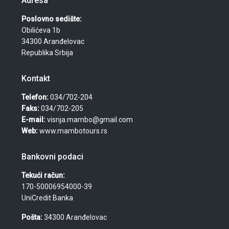
Adresa
Poslovno sedište:
Obilićeva 1b
34300 Aranđelovac
Republika Srbija
Kontakt
Telefon:
034/702-204
Faks:
034/702-205
E-mail:
visnja.mambo@gmail.com
Web:
www.mambotours.rs
Bankovni podaci
Tekući račun:
170-50006954000-39
UniCredit Banka
Pošta:
34300 Aranđelovac