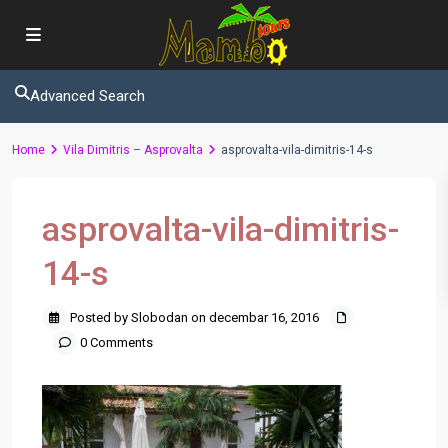
Advanced Search
Home
Vila Dimitris – Asprovalta
asprovalta-vila-dimitris-14-s
asprovalta-vila-dimitris-
14-s
Posted by Slobodan on decembar 16, 2016
0 Comments