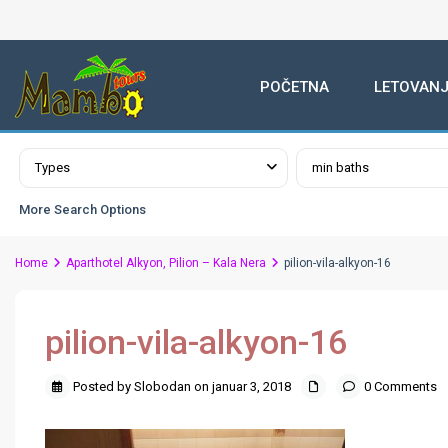
POČETNA
LETOVANJ
Advanced Search
Types
min baths
More Search Options
Home
Aparthotel Alkyon, Pilion – Kala Nera
pilion-vila-alkyon-16
pilion-vila-alkyon-16
Posted by Slobodan on januar 3, 2018
0 Comments