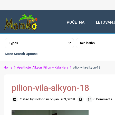
POČETNA
LETOVANJ
Advanced Search
Types
min baths
More Search Options
Home
Aparthotel Alkyon, Pilion – Kala Nera
pilion-vila-alkyon-18
pilion-vila-alkyon-18
Posted by Slobodan on januar 3, 2018
0 Comments