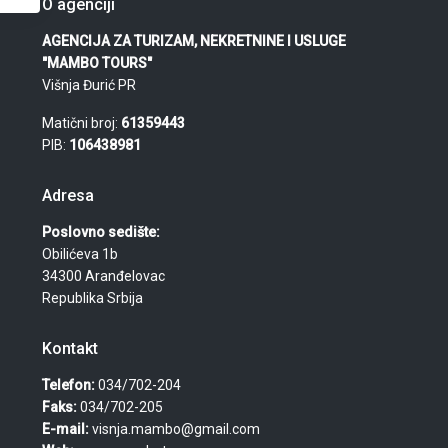
O agenciji
AGENCIJA ZA TURIZAM, NEKRETNINE I USLUGE
"MAMBO TOURS"
Višnja Đurić PR
Matični broj:
61359443
PIB:
106438981
Adresa
Poslovno sedište:
Obilićeva 1b
34300 Aranđelovac
Republika Srbija
Kontakt
Telefon:
034/702-204
Faks:
034/702-205
E-mail:
visnja.mambo@gmail.com