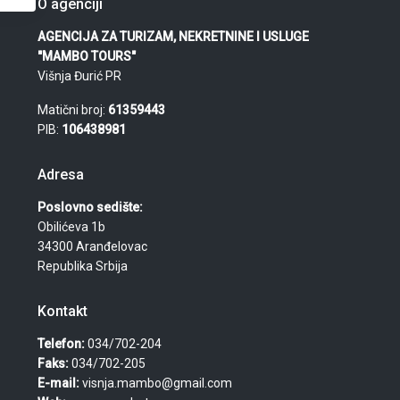
O agenciji
AGENCIJA ZA TURIZAM, NEKRETNINE I USLUGE
"MAMBO TOURS"
Višnja Đurić PR
Matični broj:
61359443
PIB:
106438981
Adresa
Poslovno sedište:
Obilićeva 1b
34300 Aranđelovac
Republika Srbija
Kontakt
Telefon:
034/702-204
Faks:
034/702-205
E-mail:
visnja.mambo@gmail.com