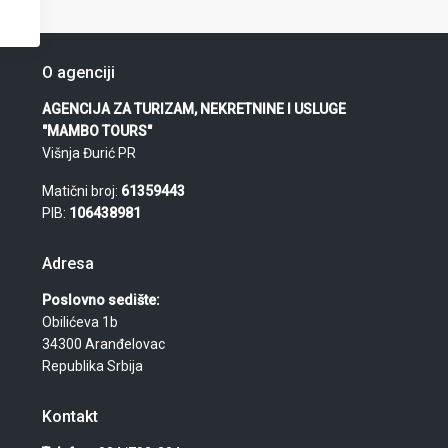
O agenciji
AGENCIJA ZA TURIZAM, NEKRETNINE I USLUGE
"MAMBO TOURS"
Višnja Đurić PR
Matični broj:
61359443
PIB:
106438981
Adresa
Poslovno sedište:
Obilićeva 1b
34300 Aranđelovac
Republika Srbija
Kontakt