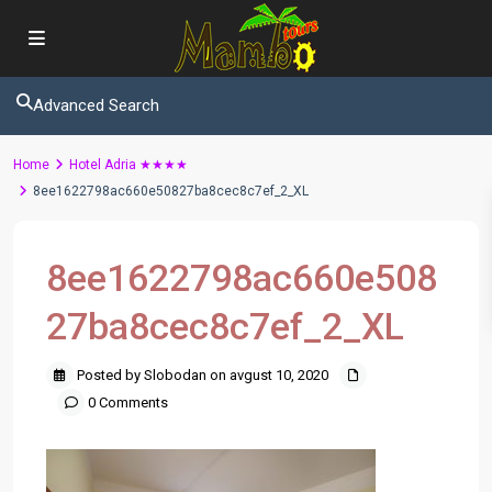
Advanced Search
Home
Hotel Adria ★★★★
8ee1622798ac660e50827ba8cec8c7ef_2_XL
8ee1622798ac660e508
27ba8cec8c7ef_2_XL
Posted by Slobodan on avgust 10, 2020
0 Comments