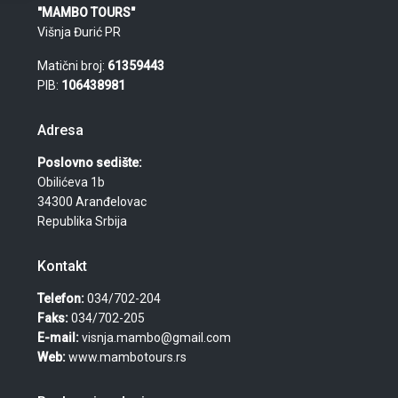
"MAMBO TOURS"
Višnja Đurić PR
Matični broj:
61359443
PIB:
106438981
Adresa
Poslovno sedište:
Obilićeva 1b
34300 Aranđelovac
Republika Srbija
Kontakt
Telefon:
034/702-204
Faks:
034/702-205
E-mail:
visnja.mambo@gmail.com
Web:
www.mambotours.rs