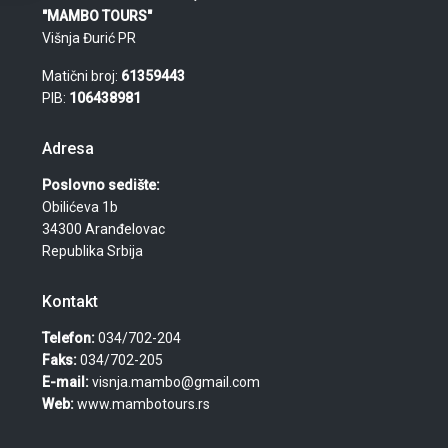
"MAMBO TOURS"
Višnja Đurić PR
Matični broj:
61359443
PIB:
106438981
Adresa
Poslovno sedište:
Obilićeva 1b
34300 Aranđelovac
Republika Srbija
Kontakt
Telefon:
034/702-204
Faks:
034/702-205
E-mail:
visnja.mambo@gmail.com
Web:
www.mambotours.rs