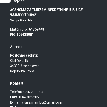
O agenciji
AGENCIJA ZA TURIZAM, NEKRETNINE I USLUGE
"MAMBO TOURS"
Višnja Đurić PR
Matični broj:
61359443
PIB:
106438981
Adresa
Poslovno sedište:
Obilićeva 1b
34300 Aranđelovac
Republika Srbija
Kontakt
Telefon:
034/702-204
Faks:
034/702-205
E-mail:
visnja.mambo@gmail.com