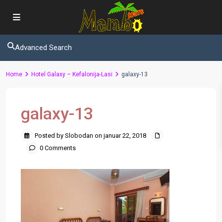
Advanced Search
Home
Hotel Galaxy – Kefalonija-Lasi
galaxy-13
galaxy-13
Posted by Slobodan on januar 22, 2018
0 Comments