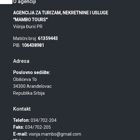
O agenciji
AGENCIJA ZA TURIZAM, NEKRETNINE I USLUGE
"MAMBO TOURS"
Višnja Đurić PR
Matični broj:
61359443
PIB:
106438981
Adresa
Poslovno sedište:
Obilićeva 1b
34300 Aranđelovac
Republika Srbija
Kontakt
Telefon:
034/702-204
Faks:
034/702-205
E-mail:
visnja.mambo@gmail.com