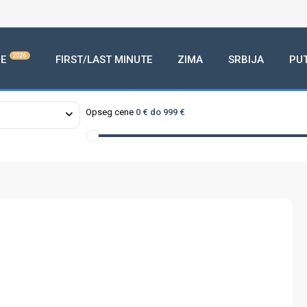
2026
E
FIRST/LAST MINUTE
ZIMA
SRBIJA
PU
Opseg cene
0 € do 999 €