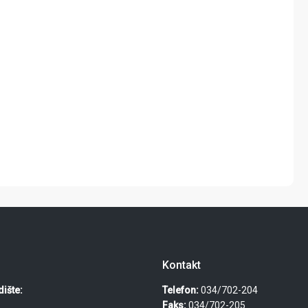
Kontakt
ište:
Telefon:
034/702-204
Faks:
034/702-205