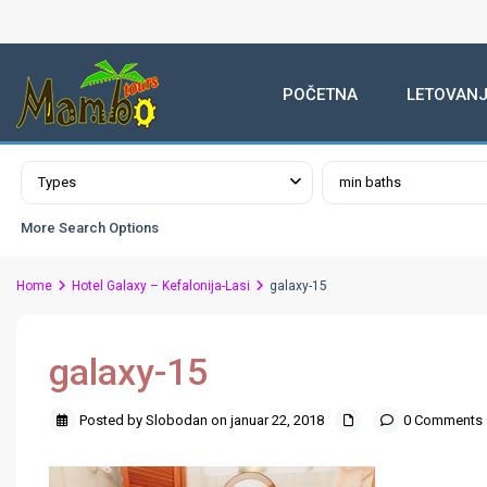
POČETNA
LETOVANJ
Advanced Search
Types
min baths
More Search Options
Home
Hotel Galaxy – Kefalonija-Lasi
galaxy-15
galaxy-15
Posted by Slobodan on januar 22, 2018
0 Comments