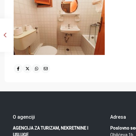
O agenciji
Adresa
AGENCIJA ZA TURIZAM, NEKRETNINE I
Poslovno sed
USLUGE
Obilićeva 1b