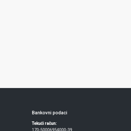
Bankovni podaci
Tekući račun:
170-50006954000-39