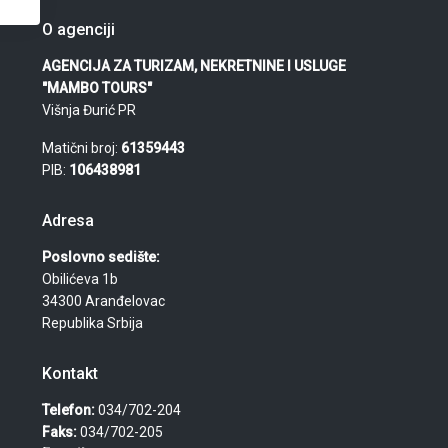
O agenciji
AGENCIJA ZA TURIZAM, NEKRETNINE I USLUGE
"MAMBO TOURS"
Višnja Đurić PR
Matični broj:
61359443
PIB:
106438981
Adresa
Poslovno sedište:
Obilićeva 1b
34300 Aranđelovac
Republika Srbija
Kontakt
Telefon:
034/702-204
Faks:
034/702-205