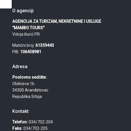
O agenciji
AGENCIJA ZA TURIZAM, NEKRETNINE I USLUGE
"MAMBO TOURS"
Višnja Đurić PR
Matični broj:
61359443
PIB:
106438981
Adresa
Poslovno sedište:
Obilićeva 1b
34300 Aranđelovac
Republika Srbija
Kontakt
Telefon:
034/702-204
Faks:
034/702-205