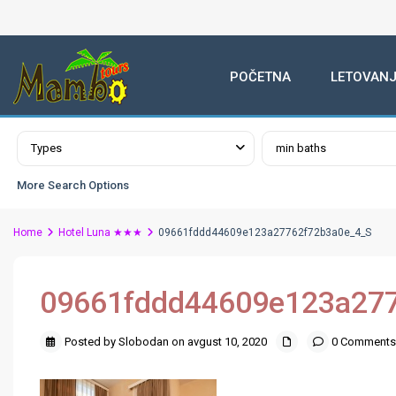
POČETNA
LETOVANJ
Advanced Search
Types
min baths
More Search Options
Home
Hotel Luna ★★★
09661fddd44609e123a27762f72b3a0e_4_S
09661fddd44609e123a27
Posted by Slobodan on avgust 10, 2020
0 Comments