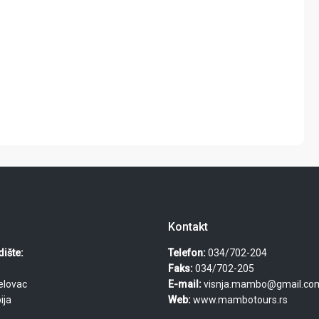
Kontakt
ište:
Telefon:
034/702-204
Faks:
034/702-205
elovac
E-mail:
visnja.mambo@gmail.co
ija
Web:
www.mambotours.rs