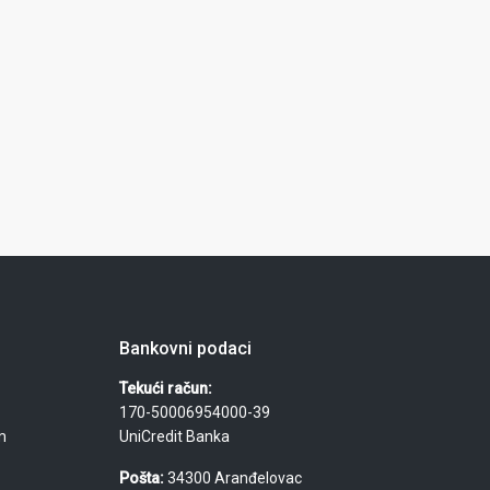
Bankovni podaci
Tekući račun:
170-50006954000-39
m
UniCredit Banka
Pošta:
34300 Aranđelovac