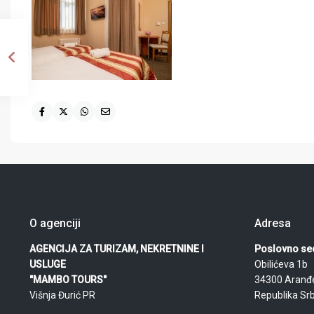
O agenciji
Adresa
AGENCIJA ZA TURIZAM, NEKRETNINE I
Poslovno sed
USLUGE
Obilićeva 1b
"MAMBO TOURS"
34300 Aranđ
Višnja Đurić PR
Republika Srb