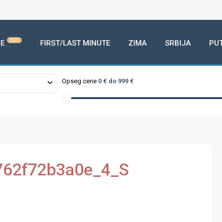
2026
E
FIRST/LAST MINUTE
ZIMA
SRBIJA
PU
Opseg cene
0 € do 999 €
762f72b3a0e_4_S