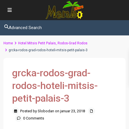
Advanced Search
Home
Hotel Mitsis Petit Palais, Rodos-Grad Rodos
grcka-rodos-grad-rodos-hoteli-mitsis-petit-palais-3
grcka-rodos-grad-
rodos-hoteli-mitsis-
petit-palais-3
Posted by Slobodan on januar 23, 2018
0 Comments