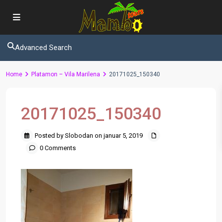
Advanced Search
Home
Platamon – Vila Marilena
20171025_150340
20171025_150340
Posted by Slobodan on januar 5, 2019
0 Comments