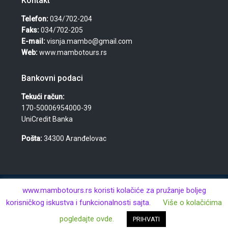
Kontakt
Telefon:
034/702-204
Faks:
034/702-205
E-mail:
visnja.mambo@gmail.com
Web:
www.mambotours.rs
Bankovni podaci
Tekući račun:
170-50006954000-39
UniCredit Banka
Pošta:
34300 Aranđelovac
© 2026 Agencija za turizam, nekretnine i usluge "Mambo
www.mambotours.rs koristi kolačiće za pružanje boljeg
Tours" — Višnja Đurić PR · Aranđelovac · MB: 61359443 · PIB:
korisničkog iskustva i funkcionalnosti sajta.
Više o kolačićima
106438981 · Sva prava zadržana.
pogledajte ovde.
PRIHVATI
Kontaktirajte nas
Avio Karte