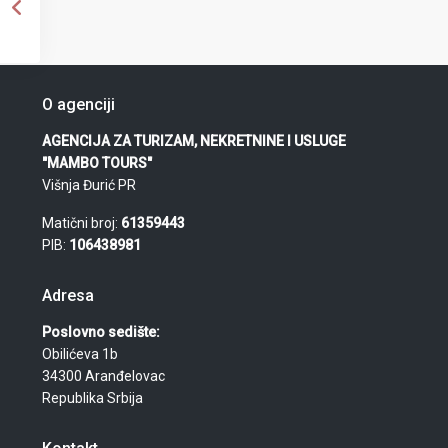
O agenciji
AGENCIJA ZA TURIZAM, NEKRETNINE I USLUGE
"MAMBO TOURS"
Višnja Đurić PR
Matični broj:
61359443
PIB:
106438981
Adresa
Poslovno sedište:
Obilićeva 1b
34300 Aranđelovac
Republika Srbija