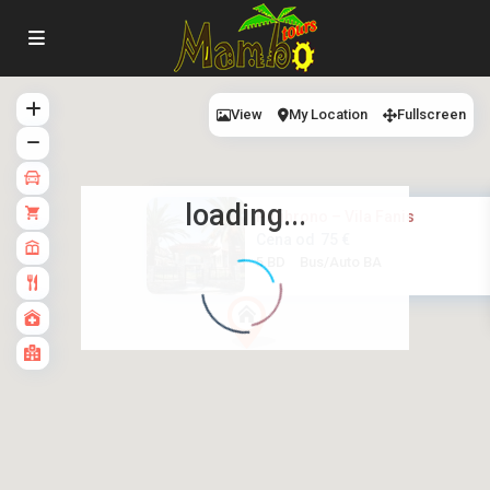
View
My Location
Fullscreen
loading...
Polihrono – Vila Fanis
Cena od
75 €
5 BD
Bus/Auto BA