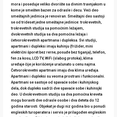
mora i poseduje veliko dvorište sa divnim travnjakom u
kome je smešten bazen za odrasle i decu. Veći deo
smeštajnih jedinica je renoviran. Smeštajni deo sastoji
se od trideset jedne smeštajne jedinice: trokrevetnih,
trokrevetnih studija sa pomoćnim ležajem,
dvokrevetnih studija sa dva pomoćna ležaja i
četvorokrevetnih apartmana i dupleksa. Svi studiji,
apartmani i dupleksi imaju kuhinju (frižider, mini
električni šporet bez rerne, posuđe bez tiganja), telefon,
fen za kosu, LCD TV, WiFi (slabog protoka), klima
uređaje čije je korišćenje uračunato u cenu najma.
Četvorokrevetni apartmani imaju dva klima uređaja.
Apartmani i dupleksi su veoma prostrani i funkcionalni.
Apartmani se sastoje od spavaće sobe i kuhinjskog
dela, dok dupleks sadrži dve spavaće sobe i kuhinsjki
deo. U dvokrevetnom studiju sa dva pomoćna kreveta
mogu boraviti dve odrasle osobe i dva deteta do 12
godina starosti. Objekat je dugi niz godina bio u ponudi
engleskih turoperatera i servis je prilagođen engleskim