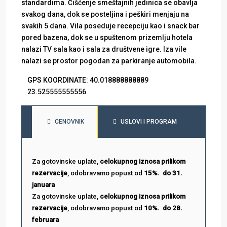
standardima. Čišćenje smeštajnih jedinica se obavlja
svakog dana, dok se posteljina i peškiri menjaju na
svakih 5 dana. Vila poseduje recepciju kao i snack bar
pored bazena, dok se u spuštenom prizemlju hotela
nalazi TV sala kao i sala za društvene igre. Iza vile
nalazi se prostor pogodan za parkiranje automobila.
GPS KOORDINATE: 40.018888888889
23.525555555556
CENOVNIK
USLOVI I PROGRAM
Za gotovinske uplate,
celokupnog iznosa prilikom
rezervacije
, odobravamo popust od
15%. do 31.
januara
Za gotovinske uplate,
celokupnog iznosa prilikom
rezervacije
, odobravamo popust od
10%. do 28.
februara