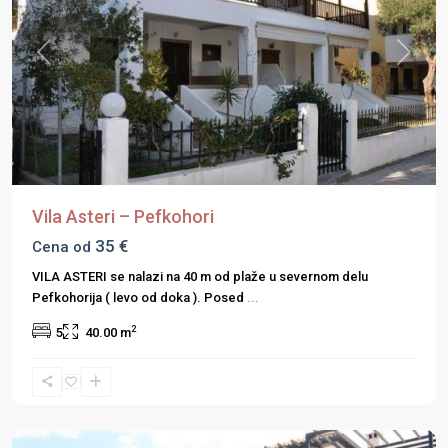
Previous
Next
Vila Asteri – Pefkohori
35 €
Cena od
VILA ASTERI se nalazi na 40 m od plaže u severnom delu
Pefkohorija ( levo od doka ). Posed
...
2
5
40.00 m
Halkidiki
,
Kasandra
,
Pefkohori