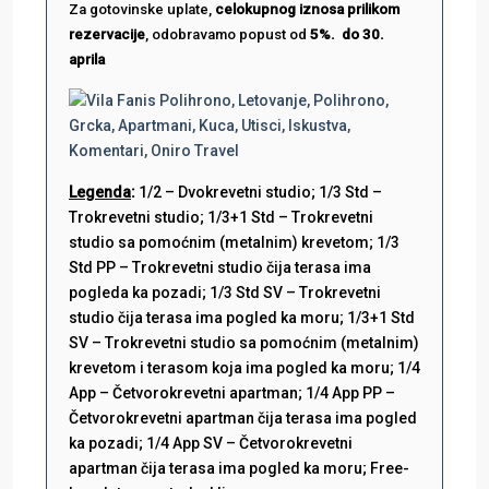
Za gotovinske uplate,
celokupnog iznosa prilikom
rezervacije
, odobravamo popust od
5%. do 30.
aprila
Legenda
:
1/2 – Dvokrevetni studio; 1/3 Std –
Trokrevetni studio; 1/3+1 Std – Trokrevetni
studio sa pomoćnim (metalnim) krevetom; 1/3
Std PP – Trokrevetni studio čija terasa ima
pogleda ka pozadi; 1/3 Std SV – Trokrevetni
studio čija terasa ima pogled ka moru; 1/3+1 Std
SV – Trokrevetni studio sa pomoćnim (metalnim)
krevetom i terasom koja ima pogled ka moru; 1/4
App – Četvorokrevetni apartman; 1/4 App PP –
Četvorokrevetni apartman čija terasa ima pogled
ka pozadi; 1/4 App SV – Četvorokrevetni
apartman čija terasa ima pogled ka moru; Free-