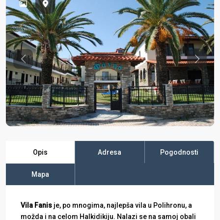
Previous
Previo
Opis
Adresa
Pogodnosti
Mapa
Vila Fanis
je, po mnogima, najlepša vila u Polihronu, a
možda i na celom Halkidikiju. Nalazi se na samoj obali