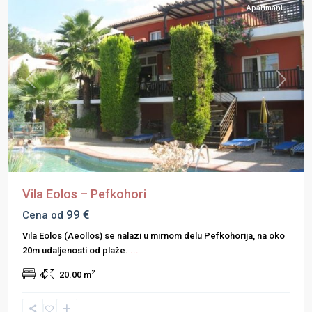
Apartmani
Previous
Next
Vila Eolos – Pefkohori
99 €
Cena od
Vila Eolos (Aeollos) se nalazi u mirnom delu Pefkohorija, na oko
20m udaljenosti od plaže.
...
2
4
20.00 m