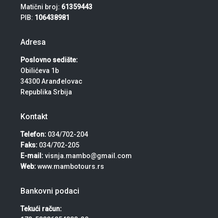
Matični broj:
61359443
PIB:
106438981
Adresa
Poslovno sedište:
Obilićeva 1b
34300 Aranđelovac
Republika Srbija
Kontakt
Telefon:
034/702-204
Faks:
034/702-205
E-mail:
visnja.mambo@gmail.com
Web:
www.mambotours.rs
Bankovni podaci
Tekući račun: