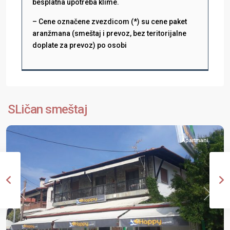
besplatna upotreba klime.
– Cene označene zvezdicom (*) su cene paket
aranžmana (smeštaj i prevoz, bez teritorijalne
doplate za prevoz) po osobi
Halkidiki
,
Nikiti
,
SLičan smeštaj
Sitonija
Apartmani
Previous
Next