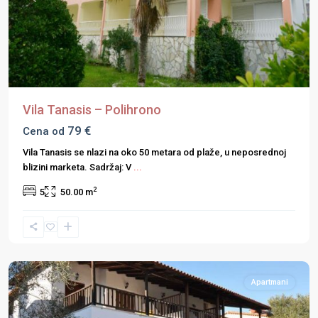
Previous
Next
Vila Tanasis – Polihrono
79 €
Cena od
Vila Tanasis se nlazi na oko 50 metara od plaže, u neposrednoj
blizini marketa. Sadržaj: V
...
2
5
50.00 m
Halkidiki
,
Kasandra
,
Pefkohori
Apartmani