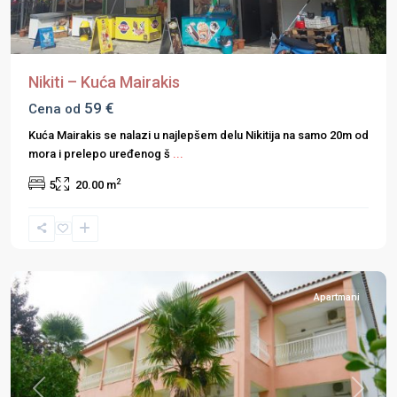
Nikiti – Kuća Mairakis
59 €
Cena od
Kuća Mairakis se nalazi u najlepšem delu Nikitija na samo 20m od
mora i prelepo uređenog š
...
2
5
20.00 m
Halkidiki
,
Kasandra
,
Polihrono
Apartmani