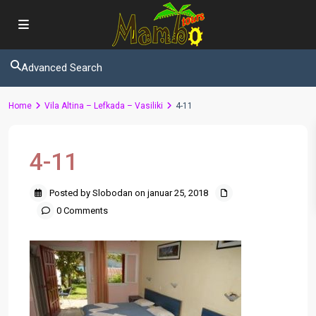
Advanced Search
Home
Vila Altina – Lefkada – Vasiliki
4-11
4-11
Posted by Slobodan on januar 25, 2018
0 Comments