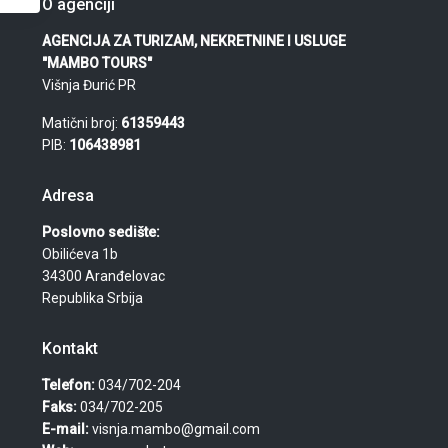
O agenciji
AGENCIJA ZA TURIZAM, NEKRETNINE I USLUGE
"MAMBO TOURS"
Višnja Đurić PR
Matični broj:
61359443
PIB:
106438981
Adresa
Poslovno sedište:
Obilićeva 1b
34300 Aranđelovac
Republika Srbija
Kontakt
Telefon:
034/702-204
Faks:
034/702-205
E-mail:
visnja.mambo@gmail.com