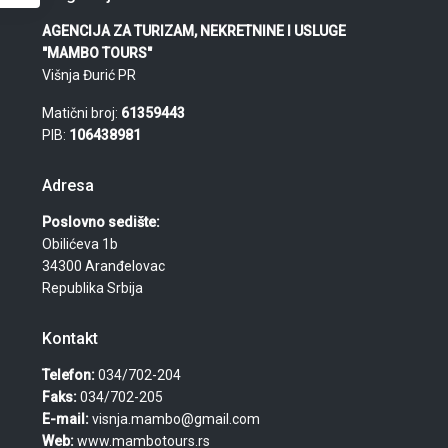
AGENCIJA ZA TURIZAM, NEKRETNINE I USLUGE
"MAMBO TOURS"
Višnja Đurić PR
Matični broj:
61359443
PIB:
106438981
Adresa
Poslovno sedište:
Obilićeva 1b
34300 Aranđelovac
Republika Srbija
Kontakt
Telefon:
034/702-204
Faks:
034/702-205
E-mail:
visnja.mambo@gmail.com
Web:
www.mambotours.rs