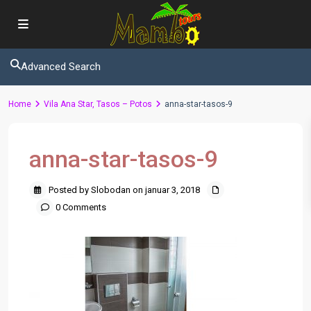
Advanced Search
Home
Vila Ana Star, Tasos – Potos
anna-star-tasos-9
anna-star-tasos-9
Posted by Slobodan on januar 3, 2018
0 Comments