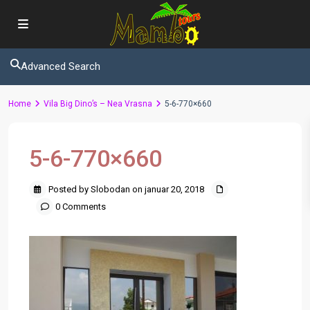
Advanced Search
Home
Vila Big Dino’s – Nea Vrasna
5-6-770×660
5-6-770×660
Posted by Slobodan on januar 20, 2018
0 Comments