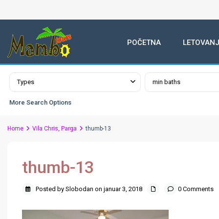
POČETNA
LETOVANJ
Advanced Search
Types
min baths
More Search Options
Home
Vila Chris, Parga
thumb-13
thumb-13
Posted by Slobodan on januar 3, 2018
0 Comments