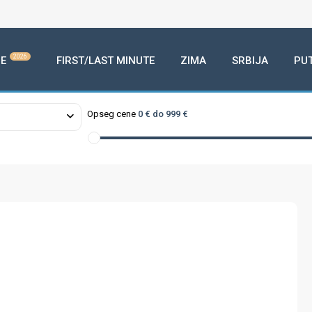
2026
E
FIRST/LAST MINUTE
ZIMA
SRBIJA
PU
Opseg cene
0 € do 999 €