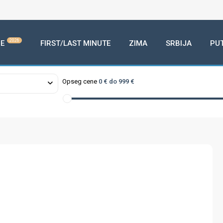
2026
E
FIRST/LAST MINUTE
ZIMA
SRBIJA
PU
Opseg cene
0 € do 999 €