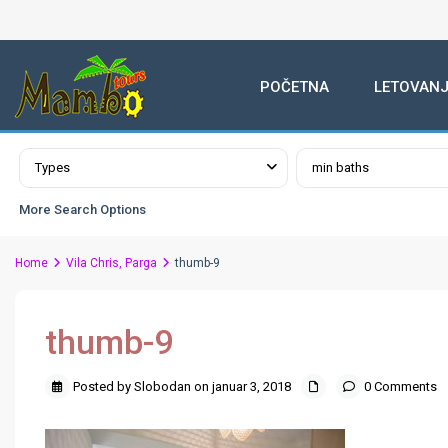
POČETNA
LETOVANJ
Advanced Search
Types
min baths
More Search Options
Home
Vila Chris, Parga
thumb-9
thumb-9
Posted by Slobodan on januar 3, 2018
0 Comments