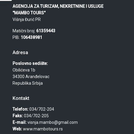
AGENCIJA ZA TURIZAM, NEKRETNINE I USLUGE
"MAMBO TOURS"
Višnja Đurić PR
Matični broj:
61359443
PIB:
106438981
Adresa
Poslovno sedište:
Obilićeva 1b
34300 Aranđelovac
Republika Srbija
Kontakt
Telefon:
034/702-204
Faks:
034/702-205
E-mail:
visnja.mambo@gmail.com
Web:
www.mambotours.rs