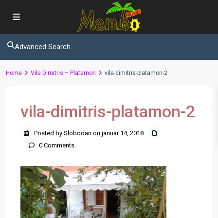
Advanced Search
Home
Vila Dimitris – Platamon
vila-dimitris-platamon-2
vila-dimitris-platamon-2
Posted by Slobodan on januar 14, 2018
0 Comments