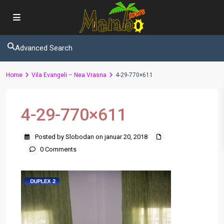
Advanced Search
Home
Vila Evangeli – Nea Vrasna
4-29-770×611
4-29-770×611
Posted by Slobodan on januar 20, 2018
0 Comments