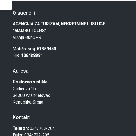
O agenciji
AGENCIJA ZA TURIZAM, NEKRETNINE I USLUGE
"MAMBO TOURS"
Višnja Đurić PR
Matični broj:
61359443
PIB:
106438981
Adresa
Poslovno sedište:
Obilićeva 1b
34300 Aranđelovac
Republika Srbija
Kontakt
Telefon:
034/702-204
Faks:
034/702-205