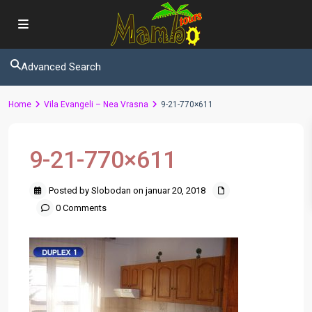
Advanced Search
Home
Vila Evangeli – Nea Vrasna
9-21-770×611
9-21-770×611
Posted by Slobodan on januar 20, 2018
0 Comments