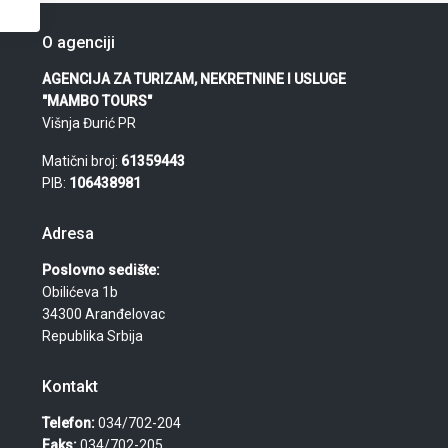
O agenciji
AGENCIJA ZA TURIZAM, NEKRETNINE I USLUGE
"MAMBO TOURS"
Višnja Đurić PR
Matični broj:
61359443
PIB:
106438981
Adresa
Poslovno sedište:
Obilićeva 1b
34300 Aranđelovac
Republika Srbija
Kontakt
Telefon:
034/702-204
Faks:
034/702-205