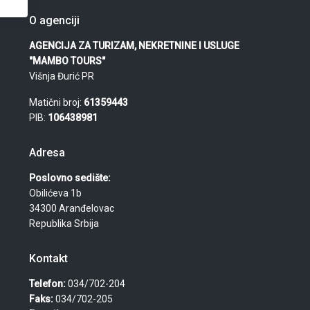
O agenciji
AGENCIJA ZA TURIZAM, NEKRETNINE I USLUGE
"MAMBO TOURS"
Višnja Đurić PR
Matični broj:
61359443
PIB:
106438981
Adresa
Poslovno sedište:
Obilićeva 1b
34300 Aranđelovac
Republika Srbija
Kontakt
Telefon:
034/702-204
Faks:
034/702-205