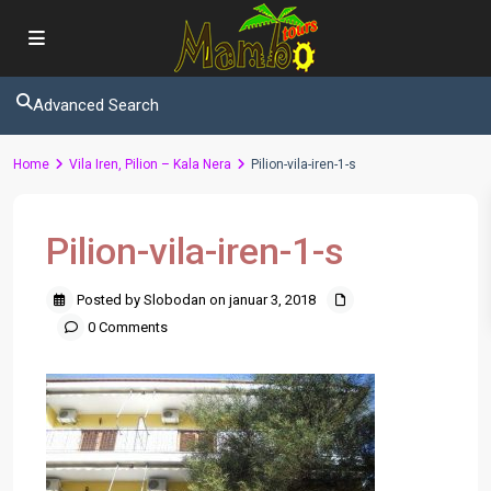
Advanced Search
Home
Vila Iren, Pilion – Kala Nera
Pilion-vila-iren-1-s
Pilion-vila-iren-1-s
Posted by Slobodan on januar 3, 2018
0 Comments