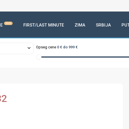
2026
E
FIRST/LAST MINUTE
ZIMA
SRBIJA
PU
Opseg cene
0 € do 999 €
32