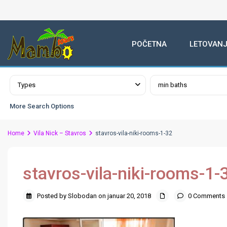
POČETNA
LETOVANJ
Advanced Search
Types
min baths
More Search Options
Home
Vila Nick – Stavros
stavros-vila-niki-rooms-1-32
stavros-vila-niki-rooms-1-
Posted by Slobodan on januar 20, 2018
0 Comments