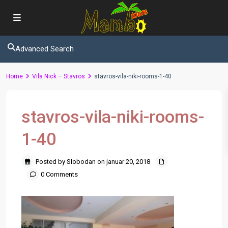
Advanced Search
Home
Vila Nick – Stavros
stavros-vila-niki-rooms-1-40
stavros-vila-niki-rooms-
1-40
Posted by Slobodan on januar 20, 2018
0 Comments