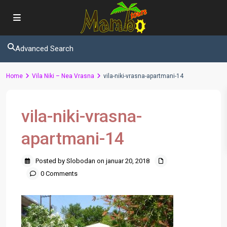
Advanced Search
Home
Vila Niki – Nea Vrasna
vila-niki-vrasna-apartmani-14
vila-niki-vrasna-
apartmani-14
Posted by Slobodan on januar 20, 2018
0 Comments