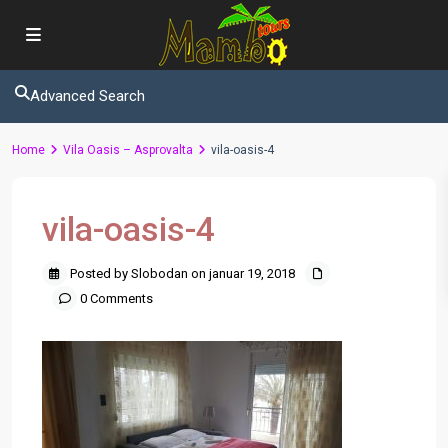
Advanced Search
Home
Vila Oasis – Asprovalta
vila-oasis-4
vila-oasis-4
Posted by Slobodan on januar 19, 2018
0 Comments