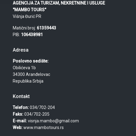
AGENCIJA ZA TURIZAM, NEKRETNINE I USLUGE
"MAMBO TOURS"
Višnja Đurić PR
Matični broj:
61359443
PIB:
106438981
Adresa
Poslovno sedište:
Obilićeva 1b
34300 Aranđelovac
Republika Srbija
Kontakt
Telefon:
034/702-204
Faks:
034/702-205
E-mail:
visnja.mambo@gmail.com
Web:
www.mambotours.rs