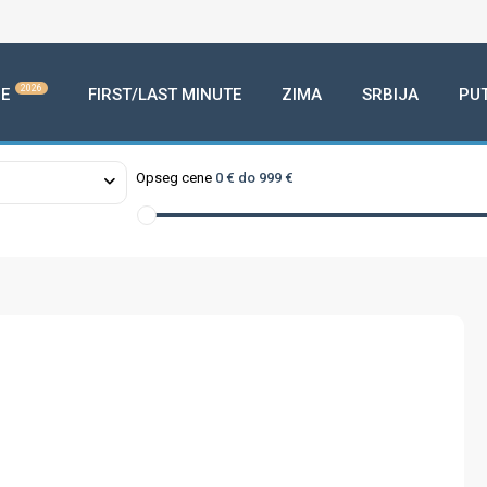
2026
E
FIRST/LAST MINUTE
ZIMA
SRBIJA
PU
Opseg cene
0 € do 999 €