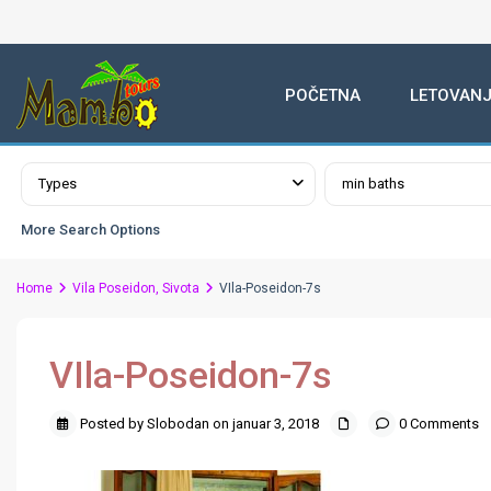
POČETNA
LETOVANJ
Advanced Search
Types
min baths
More Search Options
Home
Vila Poseidon, Sivota
VIla-Poseidon-7s
VIla-Poseidon-7s
Posted by Slobodan on januar 3, 2018
0 Comments