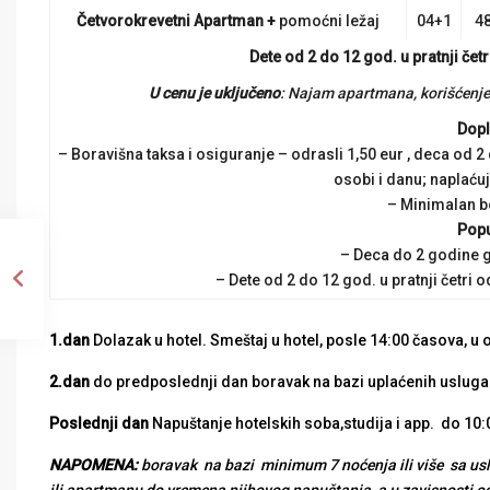
Četvorokrevetni Apartman +
pomoćni ležaj
04+1
48
Dete od 2 do 12 god. u pratnji če
U cenu je uključeno
: Najam apartmana, korišćenje 
Dopl
– Boravišna taksa i osiguranje – odrasli 1,50 eur , deca od 2
osobi i danu; naplaćuj
– Minimalan b
Popu
– Deca do 2 godine g
– Dete od 2 do 12 god. u pratnji četr
1.dan
Dolazak u hotel. Smeštaj u hotel, posle 14:00 časova, u 
2.dan
do predposlednji dan boravak na bazi uplaćenih uslug
Poslednji dan
Napuštanje hotelskih soba,studija i app. do 10:
NAPOMENA:
boravak na bazi minimum 7 noćenja ili više sa usl