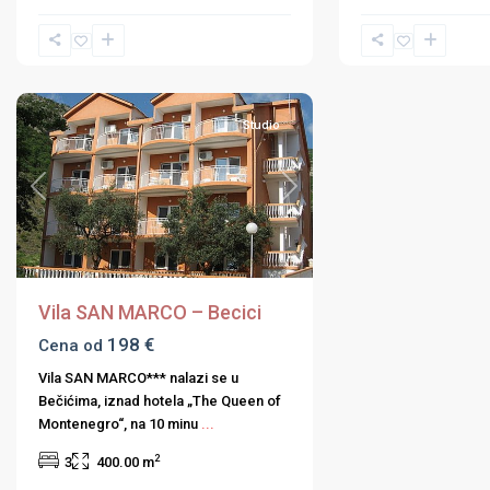
Budvanska
rivijera
Studio
Previous
Next
Vila SAN MARCO – Becici
198 €
Cena od
Vila SAN MARCO*** nalazi se u
Bečićima, iznad hotela „The Queen of
Montenegro“, na 10 minu
...
2
3
400.00 m