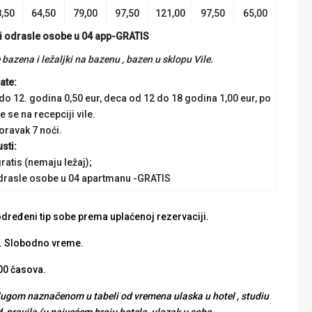
,50
64,50
79,00
97,50
121,00
97,50
65,00
tri odrasle osobe u 04 app-GRATIS
bazena i ležaljki na bazenu , bazen u sklopu Vile.
ate:
 do 12. godina 0,50 eur, deca od 12 do 18 godina 1,00 eur, po
e se na recepciji vile.
oravak 7 noći.
sti:
ratis (nemaju ležaj);
i odrasle osobe u 04 apartmanu -GRATIS
određeni tip sobe prema uplaćenoj rezervaciji.
a. Slobodno vreme.
00 časova.
ugom naznačenom u tabeli od vremena ulaska u hotel , studiu