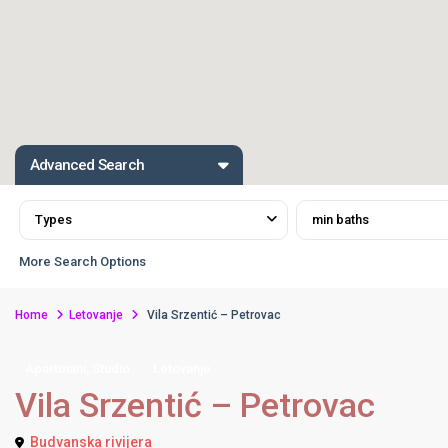
Advanced Search
Types
min baths
More Search Options
Home
Letovanje
Vila Srzentić – Petrovac
,
Apartmani
Studio
Letovanje
Vila Srzentić – Petrovac
Budvanska rivijera