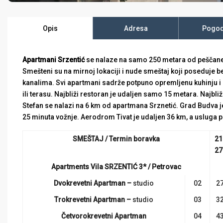
Opis
Adresa
Pogod
Apartmani Srzentić
se nalaze na samo 250 metara od peščan
Smešteni su na mirnoj lokaciji i nude smeštaj koji poseduje be
kanalima. Svi apartmani sadrže potpuno opremljenu kuhinju i 
ili terasu. Najbliži restoran je udaljen samo 15 metara. Najb
Stefan se nalazi na 6 km od apartmana Srznetić. Grad Budva j
25 minuta vožnje. Aerodrom Tivat je udaljen 36 km, a usluga 
SME
ŠTAJ / Termin boravka
21
27
Apartments Vila SRZENTIĆ 3* / Petrovac
Dvokrevetni Apartman –
studio
02
27
Trokrevetni Apartman –
studio
03
32
Četvorokrevetni Apartman
04
43