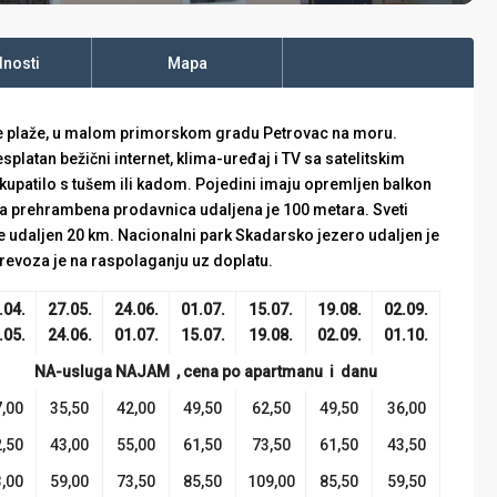
nosti
Mapa
e plaže, u malom primorskom gradu Petrovac na moru.
splatan bežični internet, klima-uređaj i TV sa satelitskim
kupatilo s tušem ili kadom. Pojedini imaju opremljen balkon
liža prehrambena prodavnica udaljena je 100 metara. Sveti
e udaljen 20 km. Nacionalni park Skadarsko jezero udaljen je
prevoza je na raspolaganju uz doplatu.
.04.
27.05.
24.06.
01.07.
15.07.
19.08.
02.09.
.05.
24.06.
01.07.
15.07.
19.08.
02.09.
01.10.
NA-usluga NAJAM , cena po apartmanu i danu
,00
35,50
42,00
49,50
62,50
49,50
36,00
,50
43,00
55,00
61,50
73,50
61,50
43,50
,00
59,00
73,50
85,50
109,00
85,50
59,50