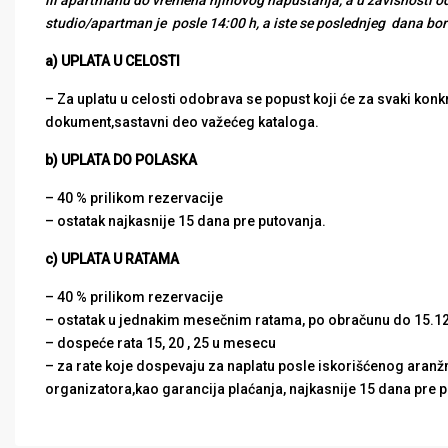
ili apartmanu do vremena njihovog napuštanja, a u zavisnosti o
studio/apartman je posle 14:00 h, a iste se poslednjeg dana bo
a)
UPLATA U CELOSTI
– Za uplatu u celosti odobrava se popust koji će za svaki konkr
dokument,sastavni deo važećeg kataloga.
b
)
UPLATA DO POLASKA
– 40 % prilikom rezervacije
– ostatak najkasnije 15 dana pre putovanja.
c)
UPLATA U RATAMA
– 40 % prilikom rezervacije
– ostatak u jednakim mesečnim ratama, po obračunu do 15.12
– dospeće rata 15, 20 , 25 u mesecu
– za rate koje dospevaju za naplatu posle iskorišćenog ar
organizatora,kao garancija plaćanja, najkasnije 15 dana pre p