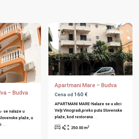
Budvanska
8
rivijera
Apartmani
Apartmani
Previous
Next
Next
Apartmani Mare – Budva
va – Budva
160 €
Cena od
APARTMANI MARE-Nalaze se u ulici
Velji Vinogradi,preko puta Slovenske
 se nalaze u
plaže, kod restorana
...
Slovenske plaže, u
 b
...
2
6
250.00 m