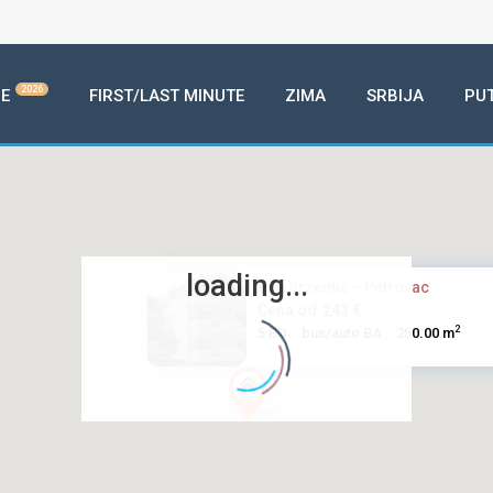
2026
E
FIRST/LAST MINUTE
ZIMA
SRBIJA
PU
loading...
Vila Srzentić – Petrovac
Cena od
243 €
2
5 BD
bus/auto BA
250.00 m