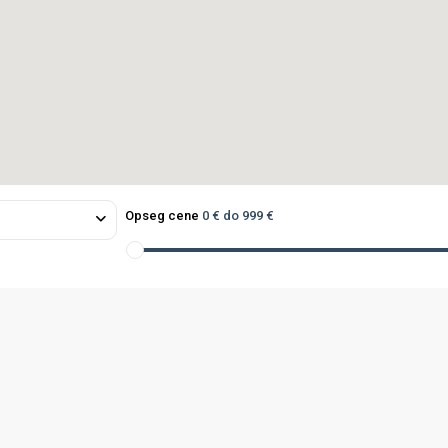
Opseg cene
0 € do 999 €