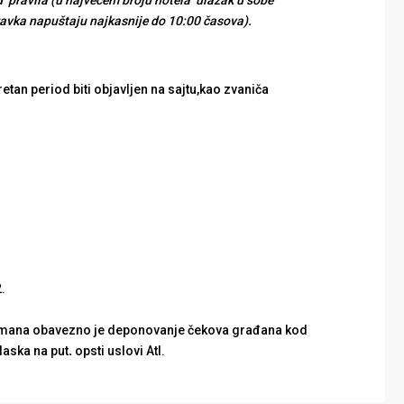
d pravila (u najvećem broju hotela ulazak u sobe
ravka napuštaju najkasnije do 10:00 časova).
etan period biti objavljen na sajtu,kao zvaniča
.
anžmana obavezno je deponovanje čekova građana kod
laska na put
.
opsti uslovi Atl.