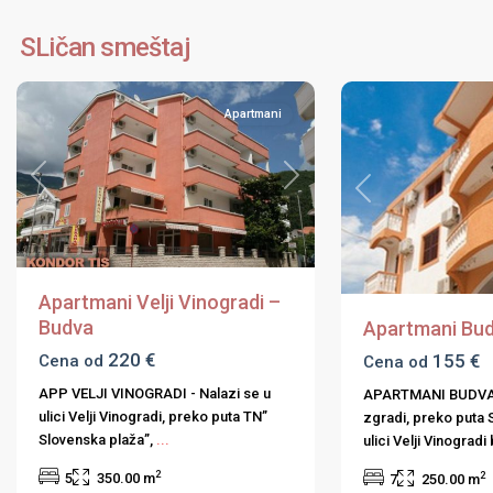
Budvanska
Budvanska
SLičan smeštaj
rivijera
5
rivijera
Apartmani
Previous
Next
Previous
Apartmani Velji Vinogradi –
Budva
Apartmani Bud
220 €
155 €
Cena od
Cena od
APP VELJI VINOGRADI - Nalazi se u
APARTMANI BUDVA-
ulici Velji Vinogradi, preko puta TN”
zgradi, preko puta 
Slovenska plaža”,
...
ulici Velji Vinogradi
2
2
5
350.00 m
7
250.00 m