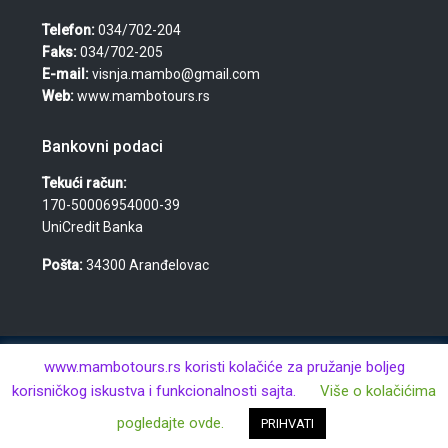
Telefon:
034/702-204
Faks:
034/702-205
E-mail:
visnja.mambo@gmail.com
Web:
www.mambotours.rs
Bankovni podaci
Tekući račun:
170-50006954000-39
UniCredit Banka
Pošta:
34300 Aranđelovac
© 2026 Agencija za turizam, nekretnine i usluge "Mambo
www.mambotours.rs koristi kolačiće za pružanje boljeg
Tours" — Višnja Đurić PR · Aranđelovac · MB: 61359443 · PIB:
korisničkog iskustva i funkcionalnosti sajta.
Više o kolačićima
106438981 · Sva prava zadržana.
pogledajte ovde.
PRIHVATI
Kontaktirajte nas
Avio Karte