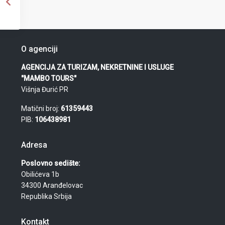
O agenciji
AGENCIJA ZA TURIZAM, NEKRETNINE I USLUGE
"MAMBO TOURS"
Višnja Đurić PR
Matični broj:
61359443
PIB:
106438981
Adresa
Poslovno sedište:
Obilićeva 1b
34300 Aranđelovac
Republika Srbija
Kontakt